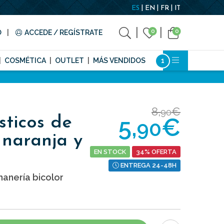
ES
EN
FR
IT
0
0
O
ACCEDE / REGÍSTRATE
COSMÉTICA
OUTLET
MÁS VENDIDOS
8,
€
90
5,
€
sticos de
90
 naranja y
EN STOCK
34% OFERTA
ENTREGA 24-48H
anería bicolor