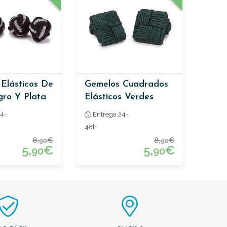
Elásticos De
Gemelos Cuadrados
ro Y Plata
Elásticos Verdes
4-
Entrega 24-
48h
8,
€
8,
€
90
90
5,
€
5,
€
90
90