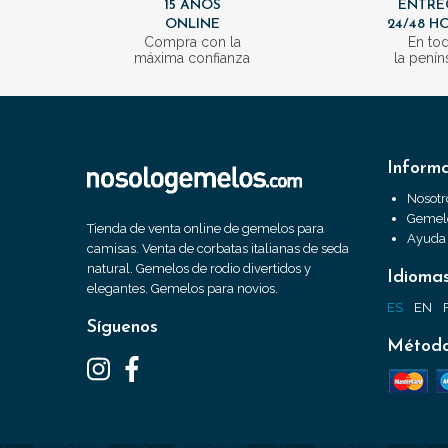
15 AÑOS
ENTRE
ONLINE
24/48 H
Compra con la
En to
máxima confianza
la penín
Inform
Nosotr
Gemelo
Tienda de venta online de gemelos para
Ayuda
camisas. Venta de corbatas italianas de seda
natural. Gemelos de rodio divertidos y
Idioma
elegantes. Gemelos para novios.
ES
EN
Síguenos
Método