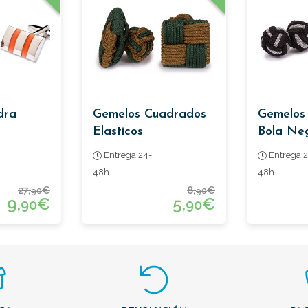
dra
Gemelos Cuadrados
Gemelos 
Elasticos
Bola Neg
Entrega 24-
Entrega 2
48h
48h
27,
€
8,
€
90
90
9,
€
5,
€
90
90