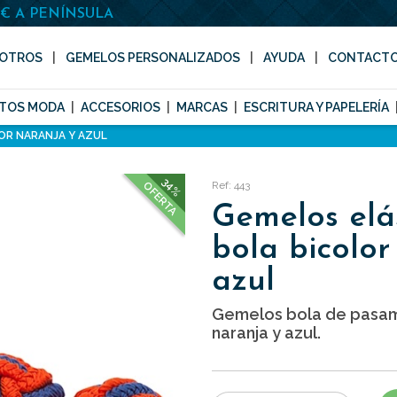
0€ A PENÍNSULA
OTROS
GEMELOS PERSONALIZADOS
AYUDA
CONTACT
TOS MODA
ACCESORIOS
MARCAS
ESCRITURA Y PAPELERÍA
OR NARANJA Y AZUL
34%
Ref: 443
OFERTA
Gemelos elá
bola bicolor
azul
Gemelos bola de pasam
naranja y azul.