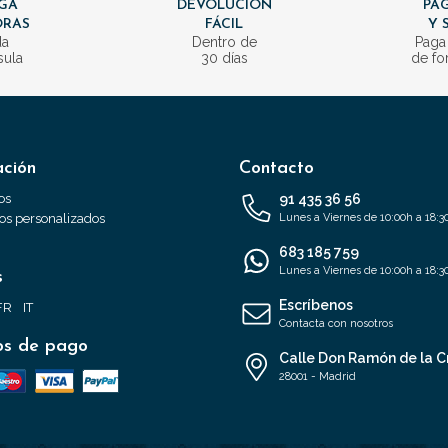
GA
DEVOLUCIÓN
PAG
ORAS
FÁCIL
Y 
da
Dentro de
Paga
sula
30 días
de fo
ación
Contacto
os
91 435 36 56
s personalizados
Lunes a Viernes de 10:00h a 18:3
683 185 759
Lunes a Viernes de 10:00h a 18:3
s
Escríbenos
FR
IT
Contacta con nosotros
s de pago
Calle Don Ramón de la C
28001 - Madrid