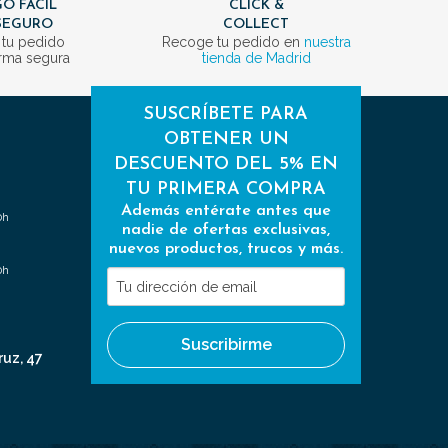
O FÁCIL
CLICK &
SEGURO
COLLECT
 tu pedido
Recoge tu pedido en
nuestra
rma segura
tienda de Madrid
SUSCRÍBETE PARA
OBTENER UN
DESCUENTO DEL 5% EN
TU PRIMERA COMPRA
Además entérate antes que
0h
nadie de ofertas exclusivas,
nuevos productos, trucos y más.
0h
Tu
dirección
de
Suscribirme
email
ruz, 47