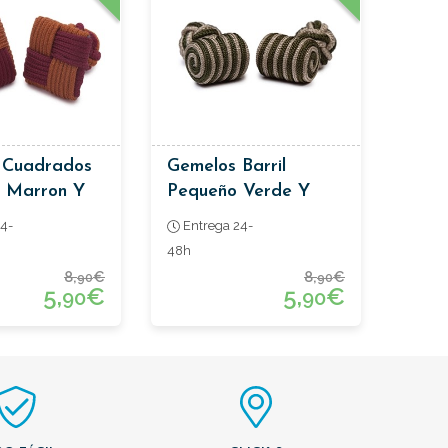
 Cuadrados
Gemelos Barril
s Marron Y
Pequeño Verde Y
Beige
4-
Entrega 24-
48h
8,
€
8,
€
90
90
5,
€
5,
€
90
90