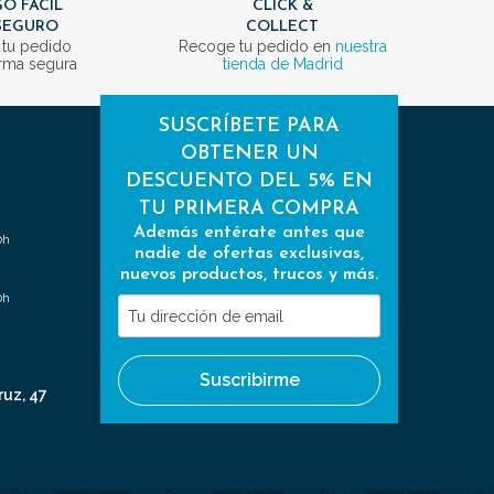
O FÁCIL
CLICK &
SEGURO
COLLECT
 tu pedido
Recoge tu pedido en
nuestra
rma segura
tienda de Madrid
SUSCRÍBETE PARA
OBTENER UN
DESCUENTO DEL 5% EN
TU PRIMERA COMPRA
Además entérate antes que
0h
nadie de ofertas exclusivas,
nuevos productos, trucos y más.
0h
Tu
dirección
de
Suscribirme
email
ruz, 47