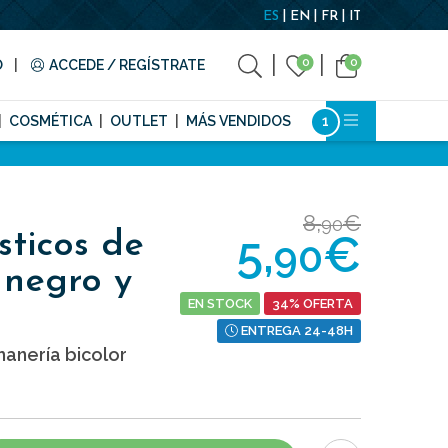
ES
EN
FR
IT
0
0
O
ACCEDE / REGÍSTRATE
COSMÉTICA
OUTLET
MÁS VENDIDOS
8,
€
90
5,
€
sticos de
90
 negro y
EN STOCK
34% OFERTA
ENTREGA 24-48H
anería bicolor