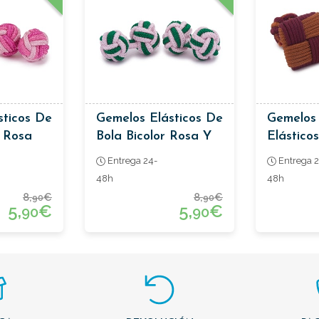
sticos De
Gemelos Elásticos De
Gemelos
s Rosa
Bola Bicolor Rosa Y
Elástico
Verde
Burdeos
Entrega 24-
Entrega 2
48h
48h
8,
€
8,
€
90
90
5,
€
5,
€
90
90