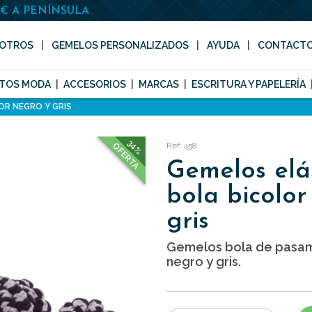
0€ A PENÍNSULA
OTROS
GEMELOS PERSONALIZADOS
AYUDA
CONTACT
TOS MODA
ACCESORIOS
MARCAS
ESCRITURA Y PAPELERÍA
OR NEGRO Y GRIS
34%
Ref: 458
OFERTA
Gemelos elá
bola bicolor
gris
Gemelos bola de pasam
negro y gris.