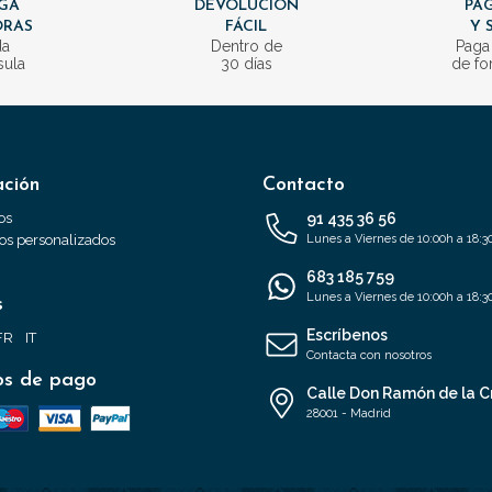
GA
DEVOLUCIÓN
PAG
ORAS
FÁCIL
Y 
da
Dentro de
Paga
sula
30 días
de fo
ación
Contacto
os
91 435 36 56
s personalizados
Lunes a Viernes de 10:00h a 18:3
683 185 759
Lunes a Viernes de 10:00h a 18:3
s
Escríbenos
FR
IT
Contacta con nosotros
s de pago
Calle Don Ramón de la C
28001 - Madrid