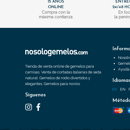
15 AÑOS
ENTRE
ONLINE
24/48 H
Compra con la
En to
máxima confianza
la penín
Inform
Nosotr
Gemelo
Tienda de venta online de gemelos para
Ayuda
camisas. Venta de corbatas italianas de seda
natural. Gemelos de rodio divertidos y
Idioma
elegantes. Gemelos para novios.
ES
EN
Síguenos
Método