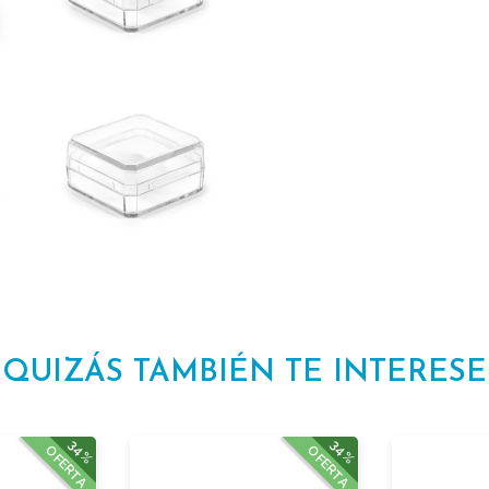
QUIZÁS TAMBIÉN TE INTERESE
34%
34%
OFERTA
OFERTA