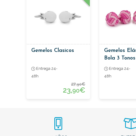
Gemelos Clasicos
Gemelos Elá
Bola 3 Tono
Entrega 24-
Entrega 24-
48h
48h
27,
€
90
23,
€
90