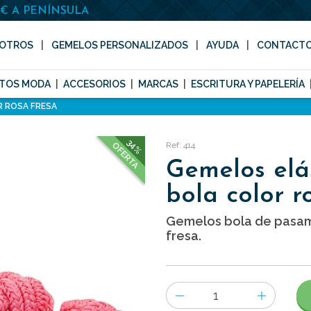
0€ A PENÍNSULA
OTROS
GEMELOS PERSONALIZADOS
AYUDA
CONTACT
TOS MODA
ACCESORIOS
MARCAS
ESCRITURA Y PAPELERÍA
R ROSA FRESA
34%
Ref: 414
OFERTA
Gemelos elá
bola color r
Gemelos bola de pasam
fresa.
Número
de