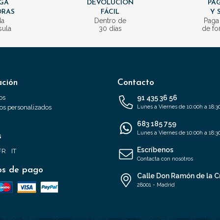
GA
DEVOLUCIÓN
PAG
ORAS
FÁCIL
Y 
da
Dentro de
Paga
sula
30 días
de fo
ación
Contacto
os
91 435 36 56
s personalizados
Lunes a Viernes de 10:00h a 18:3
683 185 759
Lunes a Viernes de 10:00h a 18:3
s
Escríbenos
FR
IT
Contacta con nosotros
s de pago
Calle Don Ramón de la C
28001 - Madrid