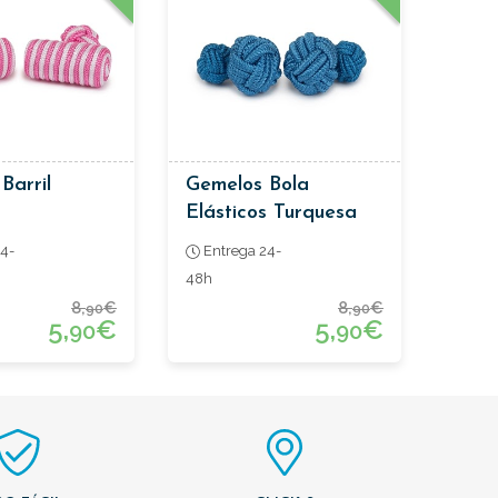
Barril
Gemelos Bola
Elásticos Turquesa
4-
Entrega 24-
48h
8,
€
8,
€
90
90
5,
€
5,
€
90
90