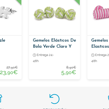
zle
Gemelos Elásticos De
Gemelos 
Bola Verde Claro Y
Elasticos
Blanco
Entrega 24-
Entrega 2
48h
48h
27,
€
8,
€
90
90
23,
€
5,
€
90
90