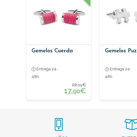
Gemelos Cuerda
Gemelos Puz
Entrega 24-
Entrega 24-
48h
48h
22,
€
15
17,
€
90