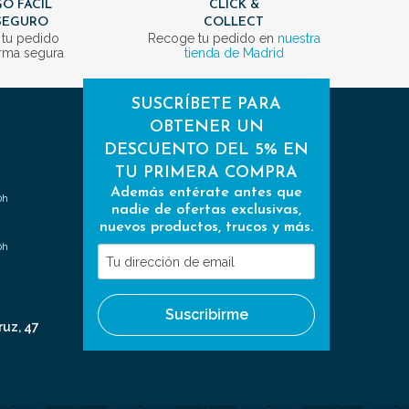
O FÁCIL
CLICK &
SEGURO
COLLECT
 tu pedido
Recoge tu pedido en
nuestra
rma segura
tienda de Madrid
SUSCRÍBETE PARA
OBTENER UN
DESCUENTO DEL 5% EN
TU PRIMERA COMPRA
Además entérate antes que
0h
nadie de ofertas exclusivas,
nuevos productos, trucos y más.
0h
Tu
dirección
de
Suscribirme
email
ruz, 47