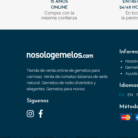
15 AÑOS
ENTRE
ONLINE
24/48 H
Compra con la
En to
máxima confianza
la penín
Inform
Nosotr
Gemelo
Tienda de venta online de gemelos para
Ayuda
camisas. Venta de corbatas italianas de seda
natural. Gemelos de rodio divertidos y
Idioma
elegantes. Gemelos para novios.
ES
EN
Síguenos
Método