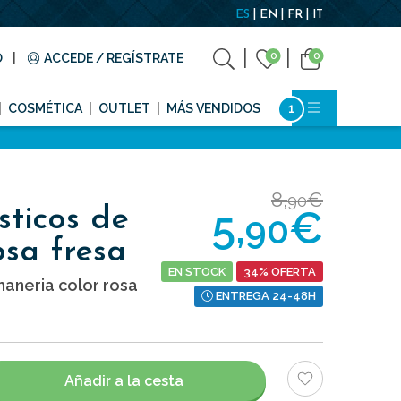
ES
EN
FR
IT
0
0
O
ACCEDE / REGÍSTRATE
COSMÉTICA
OUTLET
MÁS VENDIDOS
8,
€
90
5,
€
sticos de
90
osa fresa
EN STOCK
34% OFERTA
aneria color rosa
ENTREGA 24-48H
Añadir a la cesta