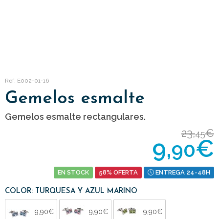
Ref: E002-01-16
Gemelos esmalte
Gemelos esmalte rectangulares.
23,
€
45
9,
€
90
EN STOCK
58% OFERTA
ENTREGA 24-48H
COLOR: TURQUESA Y AZUL MARINO
9,90€
9,90€
9,90€