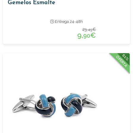
Gemelos Esmalte
Entrega 24-48h
23,
€
45
9,
€
90
61%
OFERTA