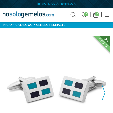
ENVÍO 5,90€ A PENÍNSULA
0
0
INICIO
CATÁLOGO
GEMELOS ESMALTE
58%
OFERTA