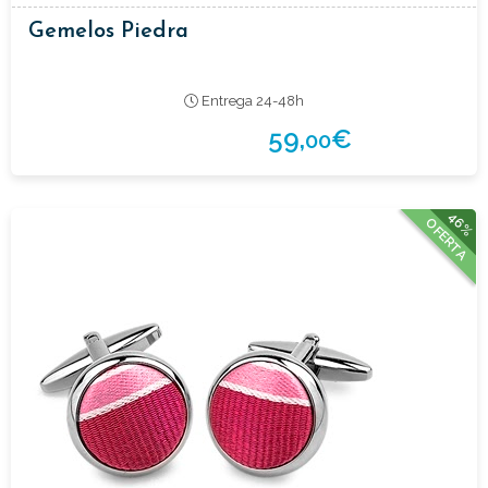
Gemelos Piedra
Entrega 24-48h
59,
€
00
46%
OFERTA