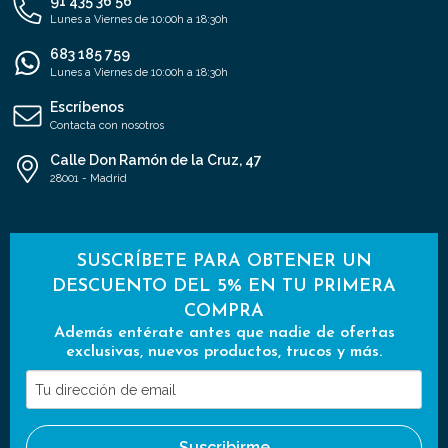
91 435 36 56
Lunes a Viernes de 10:00h a 18:30h
683 185 759
Lunes a Viernes de 10:00h a 18:30h
Escríbenos
Contacta con nosotros
Calle Don Ramón de la Cruz, 47
28001 - Madrid
SUSCRÍBETE PARA OBTENER UN
DESCUENTO DEL 5% EN TU PRIMERA
COMPRA
Además entérate antes que nadie de ofertas
exclusivas, nuevos productos, trucos y más.
Tu
dirección
de
Suscribirme