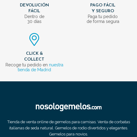
DEVOLUCIÓN
PAGO FÁCIL
FÁCIL
Y SEGURO
Dentro de
Paga tu pedido
30 días
de forma segura
CLICK &
COLLECT
Recoge tu pedido en
nuestra
tienda de Madrid
Tienda de venta online de gemelos para camisas. Venta de corbatas
italianas de seda natural. Gemelos de rodio divertidos y elegantes.
Gemelos para novios.