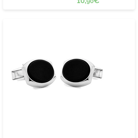
10,
€
90