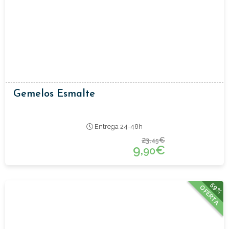
Gemelos Esmalte
Entrega 24-48h
23,
€
45
9,
€
90
59%
OFERTA