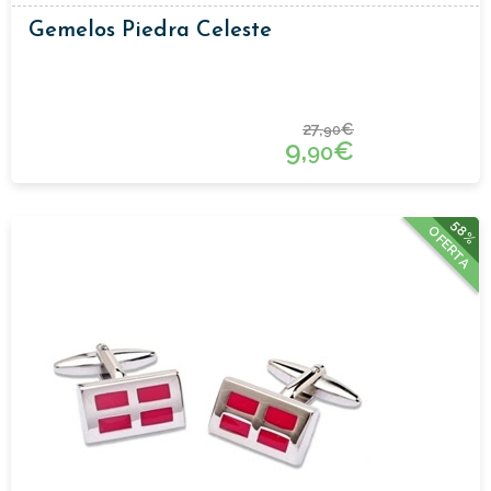
Gemelos Piedra Celeste
27,
€
90
9,
€
90
58%
OFERTA