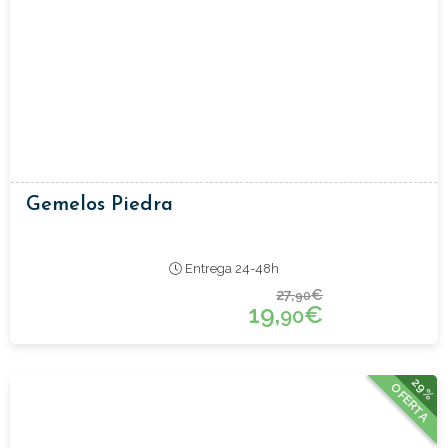
Gemelos Piedra
Entrega 24-48h
27,
€
90
19,
€
90
29%
OFERTA