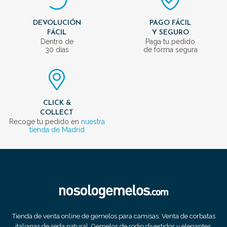
DEVOLUCIÓN
PAGO FÁCIL
FÁCIL
Y SEGURO
Dentro de
Paga tu pedido
30 días
de forma segura
CLICK &
COLLECT
Recoge tu pedido en
nuestra
tienda de Madrid
Tienda de venta online de gemelos para camisas. Venta de corbatas
italianas de seda natural. Gemelos de rodio divertidos y elegantes.