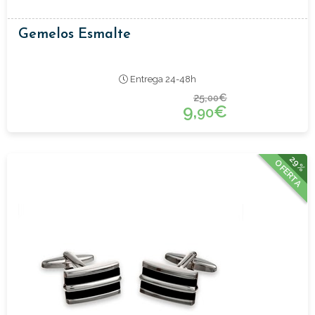
Gemelos Esmalte
Entrega 24-48h
25,
€
00
9,
€
90
29%
OFERTA