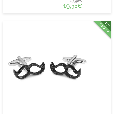
27,
€
90
19,
€
90
15%
OFERTA