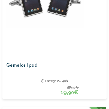
Gemelos Ipad
Entrega 24-48h
27,
€
90
19,
€
90