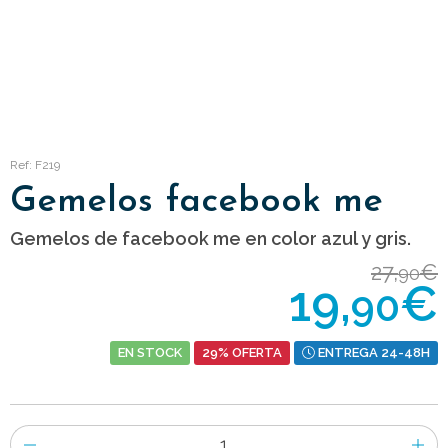
Ref: F219
Gemelos facebook me
Gemelos de facebook me en color azul y gris.
27,
€
90
19,
€
90
EN STOCK
29% OFERTA
ENTREGA 24-48H
Número