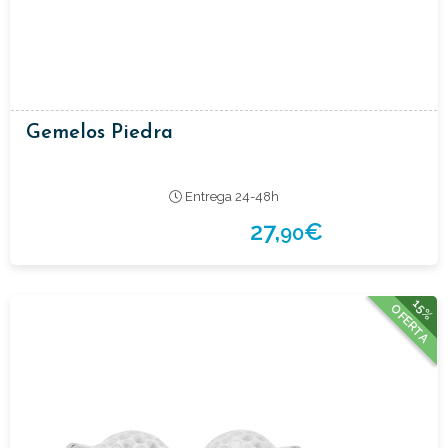
Gemelos Piedra
Entrega 24-48h
27,
€
90
15%
OFERTA