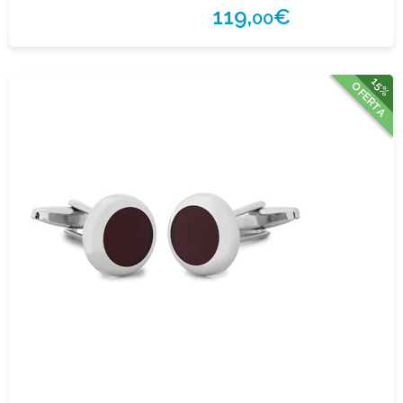
119,
€
00
15%
OFERTA