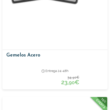
Gemelos Acero
Entrega 24-48h
34,
€
90
23,
€
90
15%
OFERTA