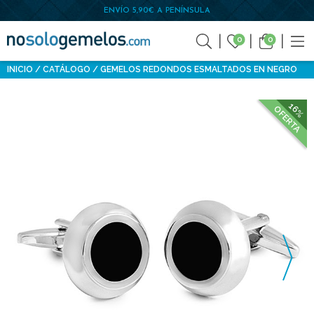
ENVÍO 5,90€ A PENÍNSULA
0
0
INICIO
CATÁLOGO
GEMELOS REDONDOS ESMALTADOS EN NEGRO
16%
OFERTA