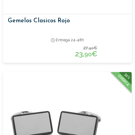
Gemelos Clasicos Rojo
Entrega 24-48h
27,
€
90
23,
€
90
32%
OFERTA