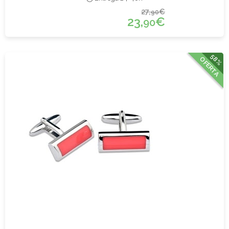
27,
€
90
23,
€
90
58%
OFERTA