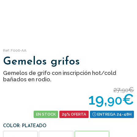
Ref: F006-AA
Gemelos grifos
Gemelos de grifo con inscripción hot/cold
bañados en rodio.
27,
€
90
19,
€
90
EN STOCK
29% OFERTA
ENTREGA 24-48H
COLOR: PLATEADO