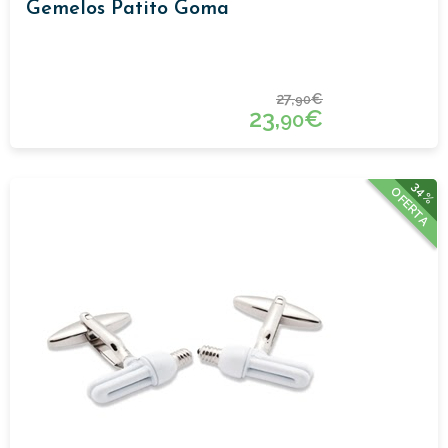
Gemelos Patito Goma
27,
€
90
23,
€
90
34%
OFERTA