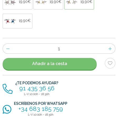
19,90€
19,90€
19,90€
19,90€
Número
de
artículos
Añadir a la cesta
¿TE PODEMOS AYUDAR?
91 435 36 56
L-V 10:00h - 18:30h
ESCRÍBENOS POR WHATSAPP
+34 683 185 759
L-V 10:00h - 18:30h