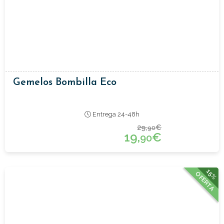
Gemelos Bombilla Eco
Entrega 24-48h
29,
€
90
19,
€
90
15%
OFERTA