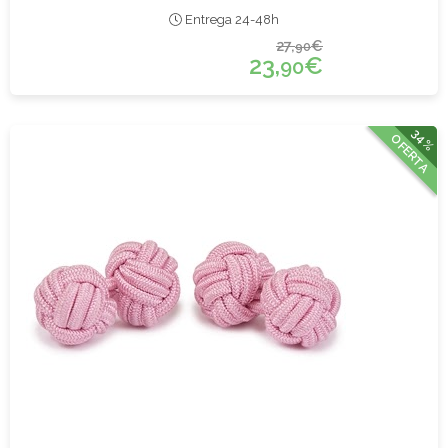
Entrega 24-48h
27,
€
90
23,
€
90
34%
OFERTA