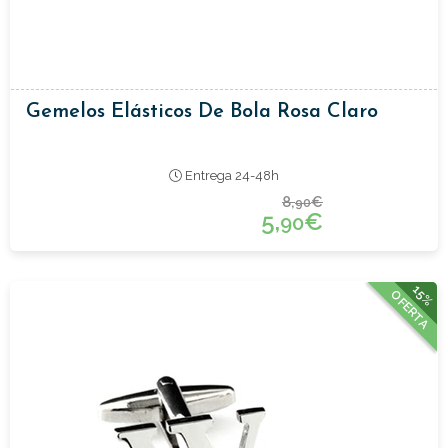
Gemelos Elásticos De Bola Rosa Claro
Entrega 24-48h
8,
€
90
5,
€
90
15%
OFERTA