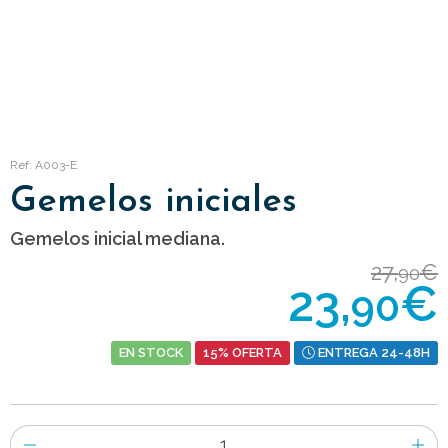
Ref: A003-E
Gemelos iniciales
Gemelos inicial mediana.
27,
€
90
23,
€
90
EN STOCK
15% OFERTA
ENTREGA 24-48H
Número