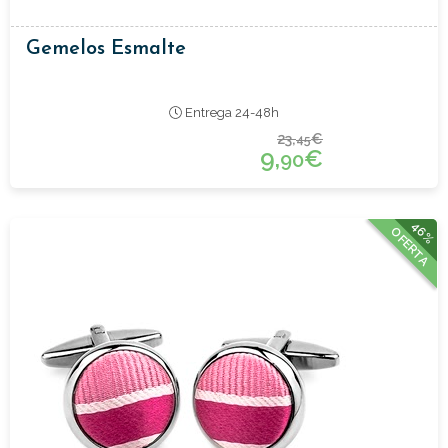
Gemelos Esmalte
Entrega 24-48h
23,
€
45
9,
€
90
46%
OFERTA