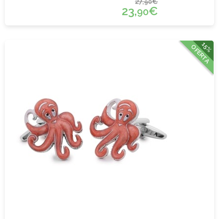
27,
€
90
23,
€
90
15%
OFERTA