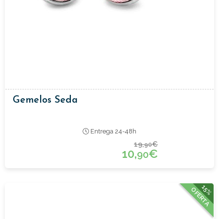
Gemelos Seda
Entrega 24-48h
19,
€
90
10,
€
90
15%
OFERTA