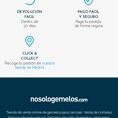
DEVOLUCIÓN
PAGO FÁCIL
FÁCIL
Y SEGURO
Dentro de
Paga tu pedido
30 días
de forma segura
CLICK &
COLLECT
Recoge tu pedido en
nuestra
tienda de Madrid
Tienda de venta online de gemelos para camisas. Venta de corbatas
italianas de seda natural. Gemelos de rodio divertidos y elegantes.