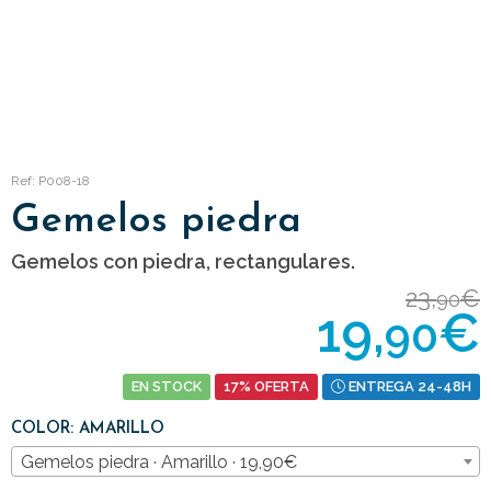
Ref: P008-18
Gemelos piedra
Gemelos con piedra, rectangulares.
23,
€
90
19,
€
90
EN STOCK
17% OFERTA
ENTREGA 24-48H
COLOR: AMARILLO
Gemelos piedra · Amarillo · 19,90€