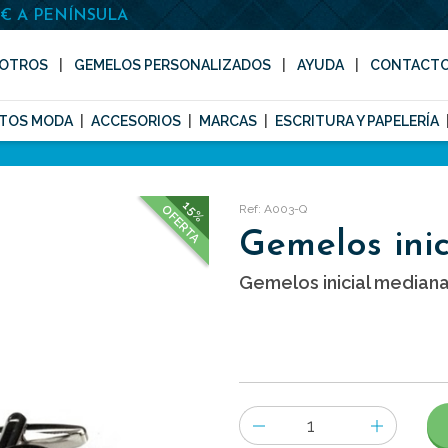
0€ A PENÍNSULA
OTROS
GEMELOS PERSONALIZADOS
AYUDA
CONTACT
TOS MODA
ACCESORIOS
MARCAS
ESCRITURA Y PAPELERÍA
15%
Ref: A003-Q
OFERTA
Gemelos inic
Gemelos inicial mediana
Número
de