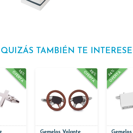
QUIZÁS TAMBIÉN TE INTERESE
29%
24%
15%
OFERTA
OFERTA
OFERTA
z
Gemelos Volante
Gemelos 