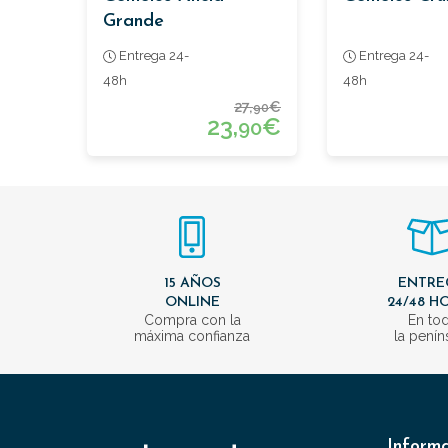
Grande
Entrega 24-
Entrega 24-
48h
48h
27,
€
90
23,
€
90
15 AÑOS
ENTRE
ONLINE
24/48 H
Compra con la
En to
máxima confianza
la penín
Inform