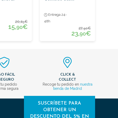
Entrega 24-
20,
€
48h
85
15,
€
90
27,
€
90
23,
€
90
O FÁCIL
CLICK &
SEGURO
COLLECT
 tu pedido
Recoge tu pedido en
nuestra
rma segura
tienda de Madrid
SUSCRÍBETE PARA
OBTENER UN
DESCUENTO DEL 5% EN