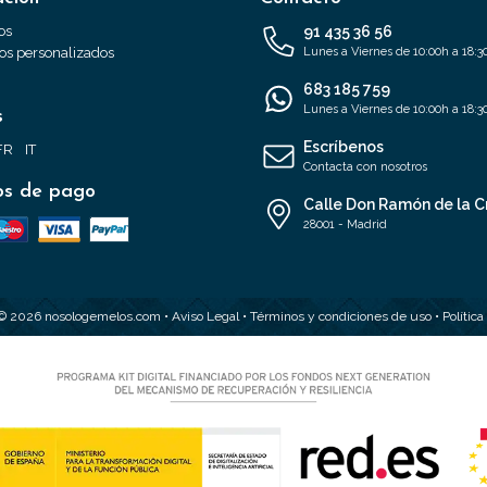
os
91 435 36 56
s personalizados
Lunes a Viernes de 10:00h a 18:3
683 185 759
Lunes a Viernes de 10:00h a 18:3
s
Escríbenos
FR
IT
Contacta con nosotros
s de pago
Calle Don Ramón de la C
28001 - Madrid
 © 2026 nosologemelos.com •
Aviso Legal
•
Términos y condiciones de uso
•
Polític