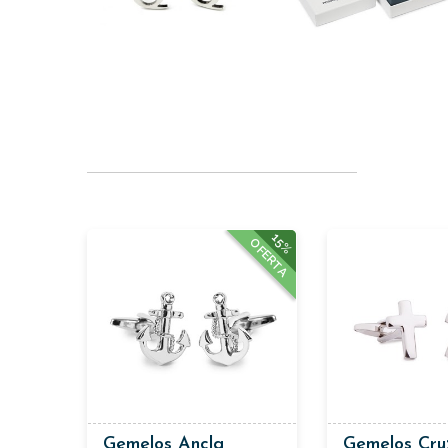
15%
OFERTA
Gemelos Ancla
Gemelos Cru