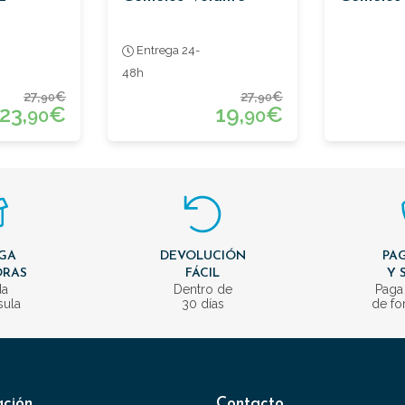
Entrega 24-
48h
27,
€
27,
€
90
90
23,
€
19,
€
90
90
GA
DEVOLUCIÓN
PAG
ORAS
FÁCIL
Y 
da
Dentro de
Paga
sula
30 días
de fo
ación
Contacto