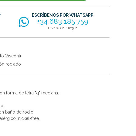
?
ESCRÍBENOS POR WHATSAPP
+34 683 185 759
L-V 10:00h - 18:30h
lo Visconti
ón rodiado
on forma de letra "q" mediana.
no.
con baño de rodio.
alérgico, nickel-free.