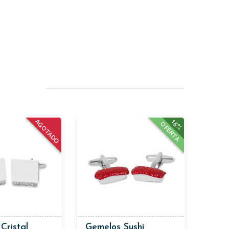
AGOTADO
15%
OFERTA
Cristal
Gemelos Sushi