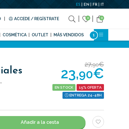
ES
EN
FR
IT
0
0
O
ACCEDE / REGÍSTRATE
COSMÉTICA
OUTLET
MÁS VENDIDOS
27,
€
90
23,
€
iales
90
.
EN STOCK
15% OFERTA
ENTREGA 24-48H
Añadir a la cesta