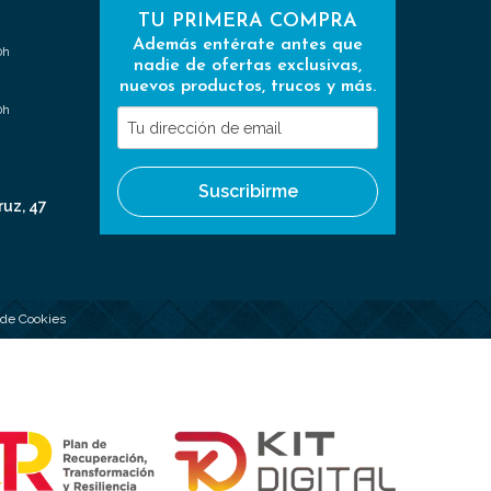
TU PRIMERA COMPRA
Además entérate antes que
0h
nadie de ofertas exclusivas,
nuevos productos, trucos y más.
0h
Tu
dirección
de
Suscribirme
email
ruz, 47
a de Cookies