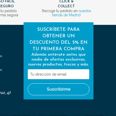
O FÁCIL
CLICK &
SEGURO
COLLECT
 tu pedido
Recoge tu pedido en
nuestra
rma segura
tienda de Madrid
SUSCRÍBETE PARA
OBTENER UN
DESCUENTO DEL 5% EN
TU PRIMERA COMPRA
Además entérate antes que
0h
nadie de ofertas exclusivas,
nuevos productos, trucos y más.
0h
Tu
dirección
de
Suscribirme
email
ruz, 47