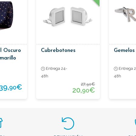
l Oscuro
Cubrebotones
Gemelos 
marillo
Entrega 24-
Entrega 2
48h
48h
27,
€
90
39,
€
90
20,
€
90