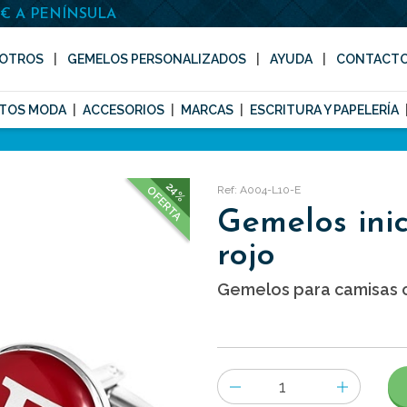
0€ A PENÍNSULA
OTROS
GEMELOS PERSONALIZADOS
AYUDA
CONTACT
TOS MODA
ACCESORIOS
MARCAS
ESCRITURA Y PAPELERÍA
24%
Ref: A004-L10-E
OFERTA
Gemelos inic
rojo
Gemelos para camisas co
Número
de