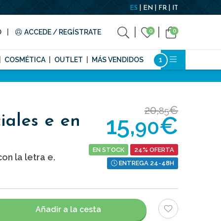
ES
EN
FR
IT
0
0
O
ACCEDE / REGÍSTRATE
COSMÉTICA
OUTLET
MÁS VENDIDOS
20,
€
85
15,
€
iales e en
90
EN STOCK
24% OFERTA
n la letra e.
ENTREGA 24-48H
Añadir a la cesta