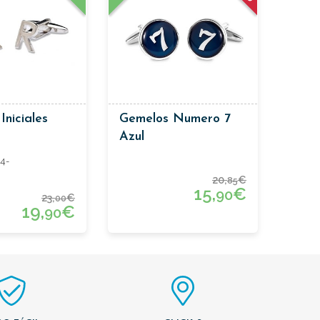
Iniciales
Gemelos Numero 7
Azul
4-
20,
€
85
15,
€
90
23,
€
00
19,
€
90