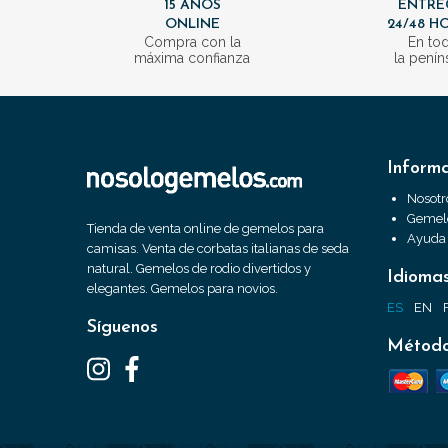
15 AÑOS
ENTRE
ONLINE
24/48 H
Compra con la
En to
máxima confianza
la penín
Inform
Nosotr
Gemelo
Tienda de venta online de gemelos para
Ayuda
camisas. Venta de corbatas italianas de seda
natural. Gemelos de rodio divertidos y
Idioma
elegantes. Gemelos para novios.
ES
EN
Síguenos
Método