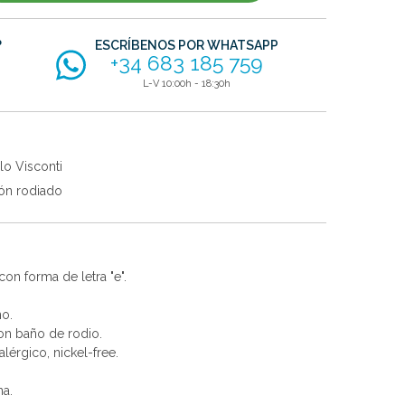
?
ESCRÍBENOS POR WHATSAPP
+34 683 185 759
L-V 10:00h - 18:30h
lo Visconti
ón rodiado
on forma de letra "e".
no.
con baño de rodio.
alérgico, nickel-free.
na.