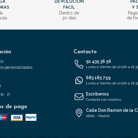
GA
DEVOLUCIÓN
PAG
ORAS
FÁCIL
Y 
da
Dentro de
Paga
sula
30 días
de fo
ación
Contacto
os
91 435 36 56
s personalizados
Lunes a Viernes de 10:00h a 18:3
683 185 759
Lunes a Viernes de 10:00h a 18:3
s
Escríbenos
FR
IT
Contacta con nosotros
s de pago
Calle Don Ramón de la C
28001 - Madrid