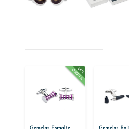
58%
OFERTA
Gemelos Esmalte
Gemelos Bol