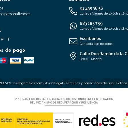
os
91 435 36 56
s personalizados
Lunes a Viernes de 10:00h a 18:3
683 185 759
Lunes a Viernes de 10:00h a 18:3
s
Escríbenos
FR
IT
Contacta con nosotros
s de pago
Calle Don Ramón de la C
28001 - Madrid
 © 2026 nosologemelos.com •
Aviso Legal
•
Términos y condiciones de uso
•
Polític