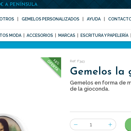
0€ A PENÍNSULA
OTROS
GEMELOS PERSONALIZADOS
AYUDA
CONTACT
TOS MODA
ACCESORIOS
MARCAS
ESCRITURA Y PAPELERÍA
15%
Ref: F343
OFERTA
Gemelos la 
Gemelos en forma de m
de la gioconda.
Número
de