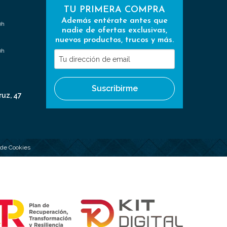
TU PRIMERA COMPRA
Además entérate antes que
0h
nadie de ofertas exclusivas,
nuevos productos, trucos y más.
0h
Tu
dirección
de
Suscribirme
email
ruz, 47
a de Cookies