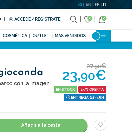
ES
EN
FR
IT
0
0
O
ACCEDE / REGÍSTRATE
COSMÉTICA
OUTLET
MÁS VENDIDOS
27,
€
90
23,
€
gioconda
90
arco con la imagen
EN STOCK
15% OFERTA
ENTREGA 24-48H
Añadir a la cesta