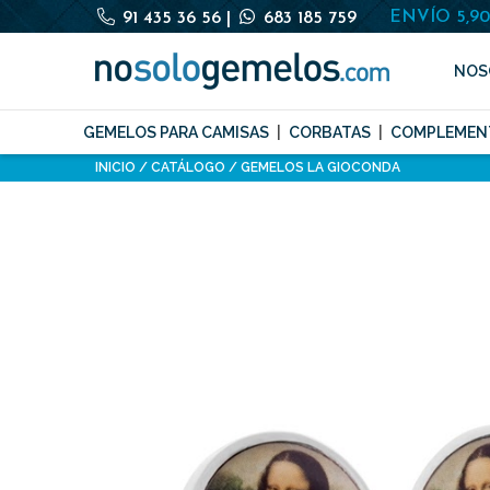
ENVÍO 5,9
91 435 36 56
|
683 185 759
NOS
GEMELOS PARA CAMISAS
CORBATAS
COMPLEMEN
INICIO
CATÁLOGO
GEMELOS LA GIOCONDA