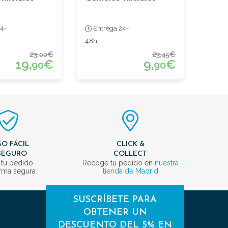
4-
Entrega 24-
48h
23,
€
23,
€
00
45
19,
€
9,
€
90
90
O FÁCIL
CLICK &
SEGURO
COLLECT
 tu pedido
Recoge tu pedido en
nuestra
rma segura
tienda de Madrid
SUSCRÍBETE PARA
OBTENER UN
DESCUENTO DEL 5% EN