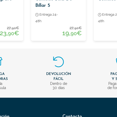
Billar 5
Entrega 24-
Entrega 2
48h
48h
27,
€
27,
€
90
90
23,
€
19,
€
90
90
GA
DEVOLUCIÓN
PAG
ORAS
FÁCIL
Y 
da
Dentro de
Paga
sula
30 días
de fo
ación
Contacto