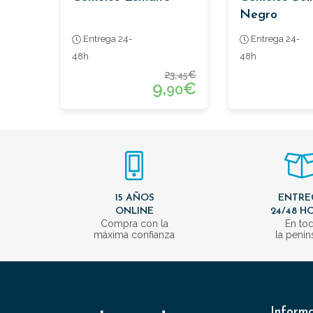
Negro
Entrega 24-
Entrega 24-
48h
48h
23,
€
45
9,
€
90
15 AÑOS
ENTRE
ONLINE
24/48 H
Compra con la
En to
máxima confianza
la penín
Inform