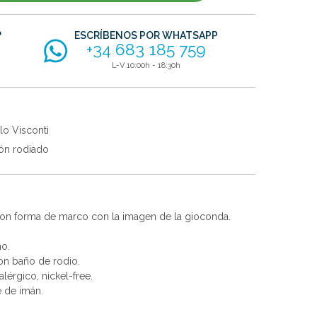
?
ESCRÍBENOS POR WHATSAPP
+34 683 185 759
L-V 10:00h - 18:30h
lo Visconti
ón rodiado
con forma de marco con la imagen de la gioconda.
no.
con baño de rodio.
alérgico, nickel-free.
e de imán.