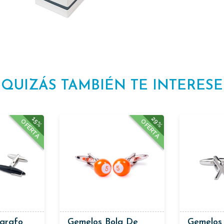
QUIZÁS TAMBIÉN TE INTERESE
29%
15%
OFERTA
OFERTA
ígrafo
Gemelos Bola De
Gemelos 