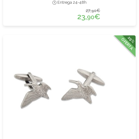
Entrega 24-48h
27,
€
90
23,
€
90
29%
OFERTA