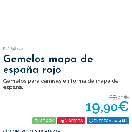
Ref: F469-10
Gemelos mapa de
españa rojo
Gemelos para camisas en forma de mapa de
españa.
27,
€
90
19,
€
90
EN STOCK
29% OFERTA
ENTREGA 24-48H