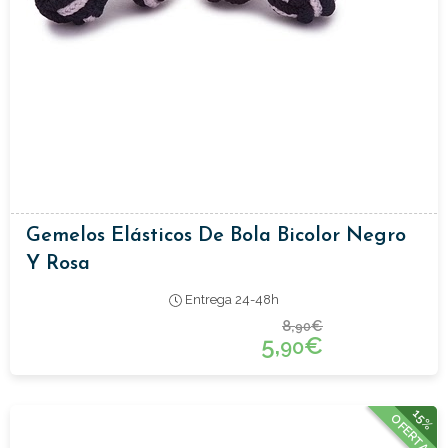
Gemelos Elásticos De Bola Bicolor Negro
Y Rosa
Entrega 24-48h
8,
€
90
5,
€
90
15%
OFERTA