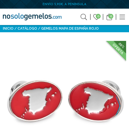
ENVÍO 5,90€ A PENÍNSULA
0
0
INICIO
CATÁLOGO
GEMELOS MAPA DE ESPAÑA ROJO
29%
OFERTA