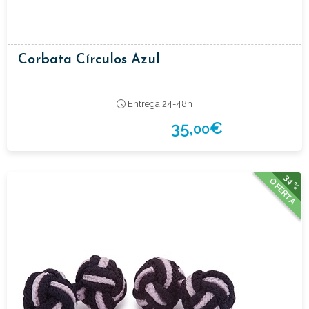
Corbata Círculos Azul
Entrega 24-48h
35,
€
00
34%
OFERTA