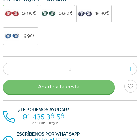
COLOR: ROJO Y PLATEADO
19,90€
19,90€
19,90€
19,90€
Número
de
artículos
Añadir a la cesta
¿TE PODEMOS AYUDAR?
91 435 36 56
L-V 10:00h - 18:30h
ESCRÍBENOS POR WHATSAPP