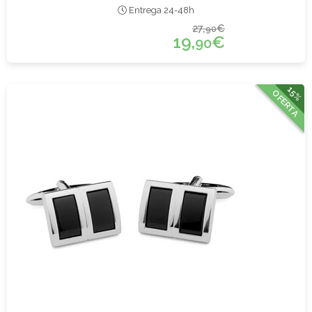
Entrega 24-48h
27,
€
90
19,
€
90
15%
OFERTA