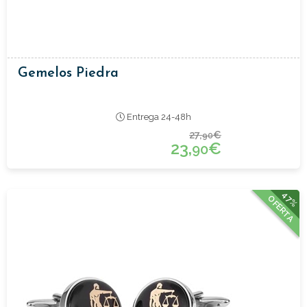
Gemelos Piedra
Entrega 24-48h
27,
€
90
23,
€
90
47%
OFERTA