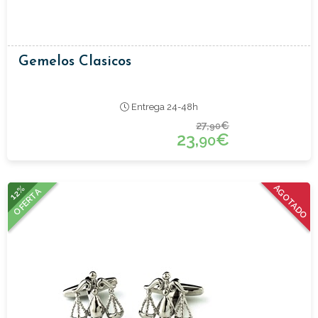
Gemelos Clasicos
Entrega 24-48h
27,
€
90
23,
€
90
12%
AGOTADO
OFERTA