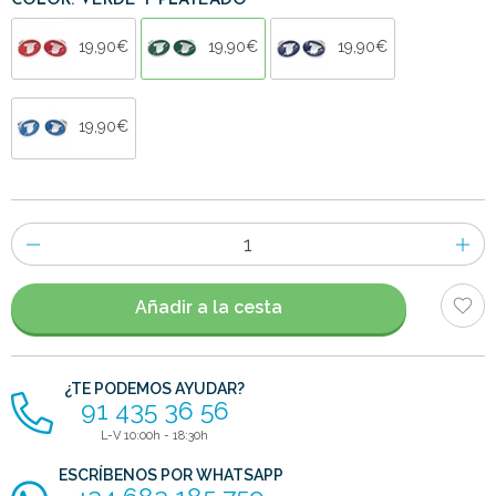
COLOR: VERDE Y PLATEADO
19,90€
19,90€
19,90€
19,90€
Número
de
artículos
Añadir a la cesta
¿TE PODEMOS AYUDAR?
91 435 36 56
L-V 10:00h - 18:30h
ESCRÍBENOS POR WHATSAPP