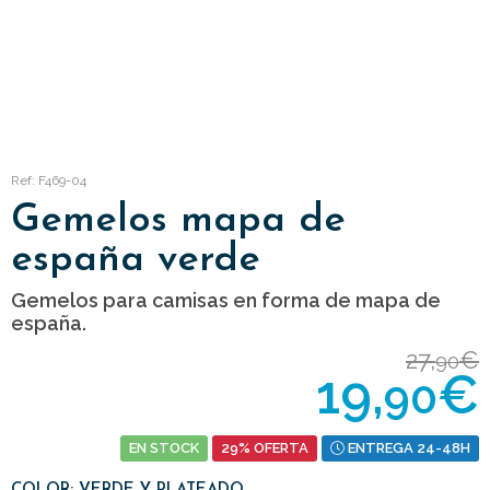
Ref: F469-04
Gemelos mapa de
españa verde
Gemelos para camisas en forma de mapa de
españa.
27,
€
90
19,
€
90
EN STOCK
29% OFERTA
ENTREGA 24-48H