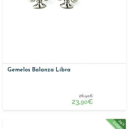
Gemelos Balanza Libra
26,
€
90
23,
€
90
29%
OFERTA