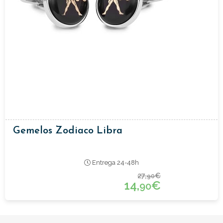
Gemelos Zodiaco Libra
Entrega 24-48h
27,
€
90
14,
€
90