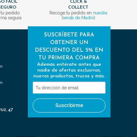
O FÁCIL
CLICK &
SEGURO
COLLECT
 tu pedido
Recoge tu pedido en
nuestra
rma segura
tienda de Madrid
SUSCRÍBETE PARA
OBTENER UN
DESCUENTO DEL 5% EN
TU PRIMERA COMPRA
Además entérate antes que
0h
nadie de ofertas exclusivas,
nuevos productos, trucos y más.
0h
Tu
dirección
de
Suscribirme
email
ruz, 47