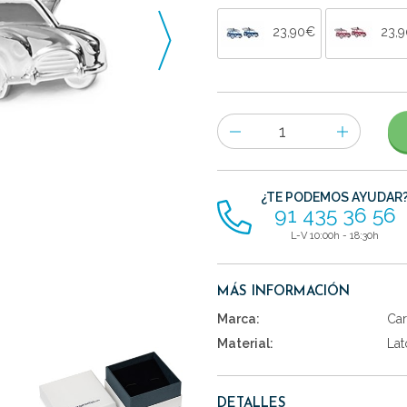
23,90€
23,
Número
de
artículos
¿TE PODEMOS AYUDAR
91 435 36 56
L-V 10:00h - 18:30h
MÁS INFORMACIÓN
Marca:
Car
Material:
Lat
DETALLES