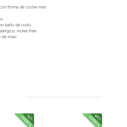
 con forma de coche mini.
no.
con baño de rodio.
alérgico, nickel-free.
e de imán.
46%
15%
OFERTA
OFERTA