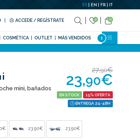
ES
EN
FR
IT
0
0
O
ACCEDE / REGÍSTRATE
COSMÉTICA
OUTLET
MÁS VENDIDOS
27,
€
90
23,
€
i
90
oche mini, bañados
EN STOCK
15% OFERTA
ENTREGA 24-48H
90€
23,90€
23,90€