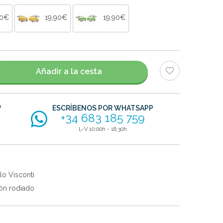
90€
19,90€
19,90€
Añadir a la cesta
?
ESCRÍBENOS POR WHATSAPP
+34 683 185 759
L-V 10:00h - 18:30h
lo Visconti
ón rodiado