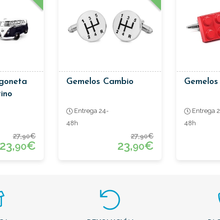
goneta
Gemelos Cambio
Gemelos
ino
Entrega 24-
Entrega 2
48h
48h
27,
€
27,
€
90
90
23,
€
23,
€
90
90