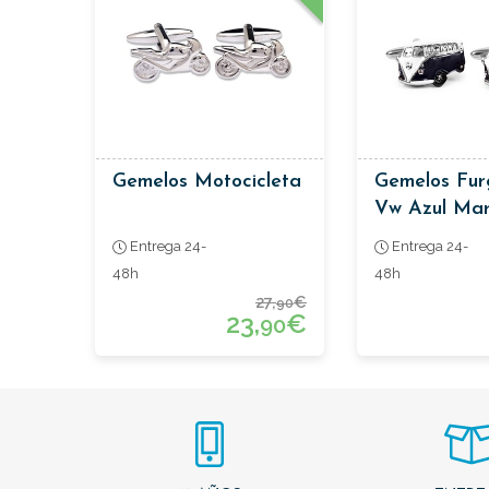
Gemelos Motocicleta
Gemelos Fur
Vw Azul Mar
Entrega 24-
Entrega 24-
48h
48h
27,
€
90
23,
€
90