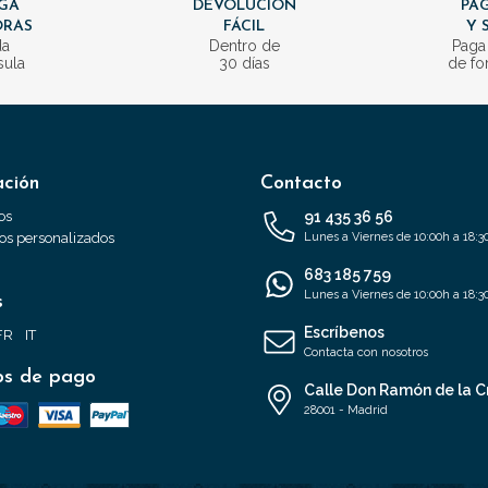
GA
DEVOLUCIÓN
PAG
ORAS
FÁCIL
Y 
da
Dentro de
Paga
sula
30 días
de fo
ación
Contacto
os
91 435 36 56
s personalizados
Lunes a Viernes de 10:00h a 18:3
683 185 759
Lunes a Viernes de 10:00h a 18:3
s
Escríbenos
FR
IT
Contacta con nosotros
s de pago
Calle Don Ramón de la C
28001 - Madrid