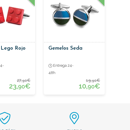
 Lego Rojo
Gemelos Seda
4-
Entrega 24-
48h
27,
€
19,
€
90
90
23,
€
10,
€
90
90