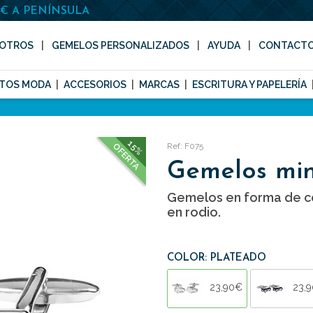
0€ A PENÍNSULA
OTROS
GEMELOS PERSONALIZADOS
AYUDA
CONTACT
TOS MODA
ACCESORIOS
MARCAS
ESCRITURA Y PAPELERÍA
15%
Ref: F075
OFERTA
Gemelos min
Gemelos en forma de c
en rodio.
COLOR: PLATEADO
23,90€
23,