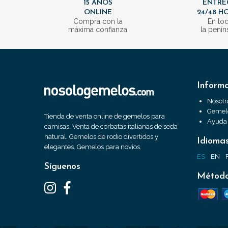
15 AÑOS
ENTRE
ONLINE
24/48 H
Compra con la
En to
máxima confianza
la penín
Inform
Nosotr
Gemelo
Tienda de venta online de gemelos para
Ayuda
camisas. Venta de corbatas italianas de seda
natural. Gemelos de rodio divertidos y
Idioma
elegantes. Gemelos para novios.
ES
EN
Síguenos
Método