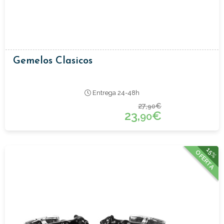
Gemelos Clasicos
Entrega 24-48h
27,
€
90
23,
€
90
15%
OFERTA