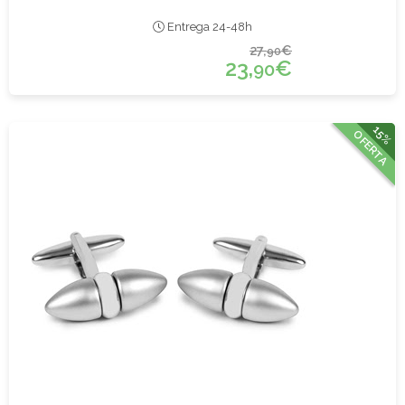
Entrega 24-48h
27,
€
90
23,
€
90
15%
OFERTA