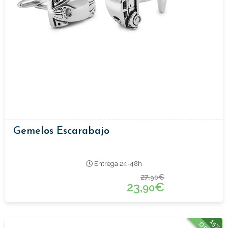
Gemelos Escarabajo
Entrega 24-48h
27,
€
90
23,
€
90
15%