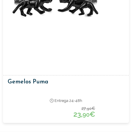
Gemelos Puma
Entrega 24-48h
27,
€
90
23,
€
90