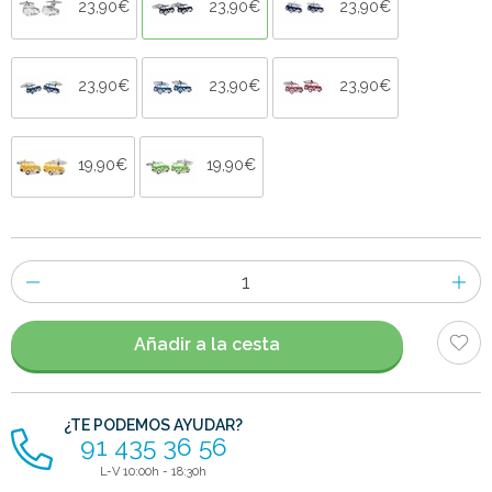
23,90€
23,90€
23,90€
23,90€
23,90€
23,90€
19,90€
19,90€
Número
de
artículos
Añadir a la cesta
¿TE PODEMOS AYUDAR?
91 435 36 56
L-V 10:00h - 18:30h