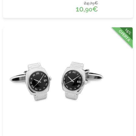
24,
€
75
10,
€
90
15%
OFERTA