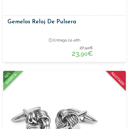
Gemelos Reloj De Pulsera
Entrega 24-48h
27,
€
90
23,
€
90
15%
AGOTADO
OFERTA