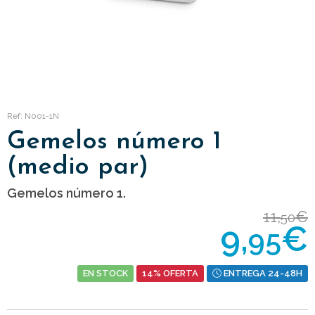
Ref: N001-1N
Gemelos número 1
(medio par)
Gemelos número 1.
11,
€
50
9,
€
95
EN STOCK
14% OFERTA
ENTREGA 24-48H