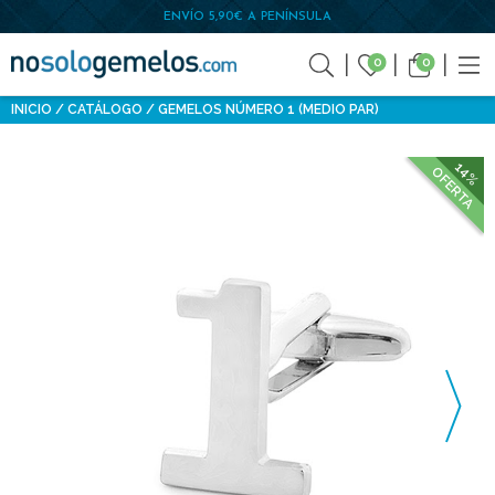
ENVÍO 5,90€ A PENÍNSULA
0
0
INICIO
CATÁLOGO
GEMELOS NÚMERO 1 (MEDIO PAR)
14%
OFERTA