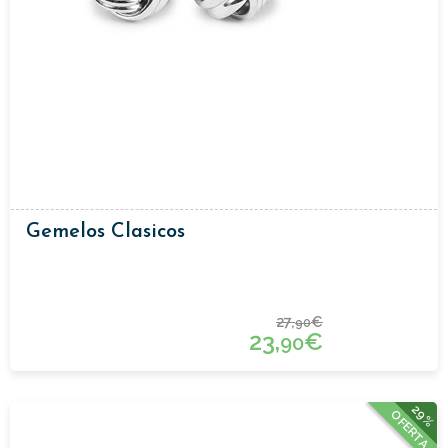
Gemelos Clasicos
27,
€
90
23,
€
90
29%
OFERTA