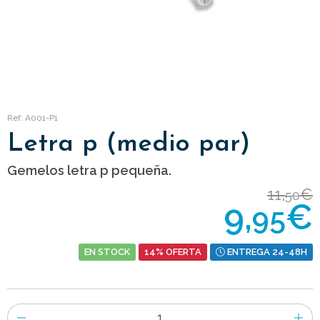
Ref: A001-P1
Letra p (medio par)
Gemelos letra p pequeña.
11,
€
50
9,
€
95
EN STOCK
14% OFERTA
ENTREGA 24-48H
Número