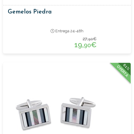
Gemelos Piedra
Entrega 24-48h
27,
€
90
19,
€
90
61%
OFERTA