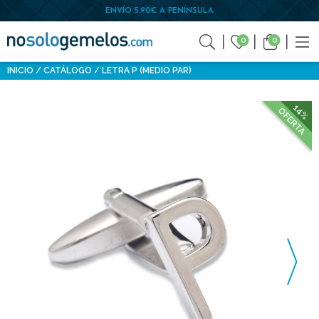
ENVÍO 5,90€ A PENÍNSULA
0
0
INICIO
CATÁLOGO
LETRA P (MEDIO PAR)
14%
OFERTA