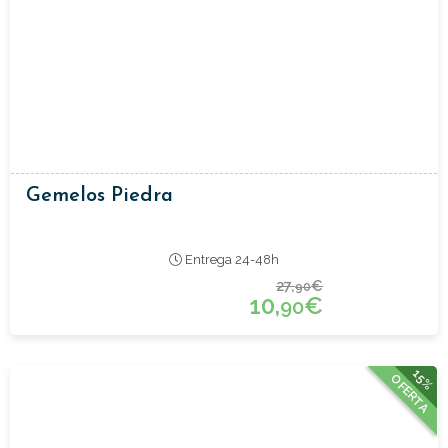
Gemelos Piedra
Entrega 24-48h
27,
€
90
10,
€
90
15%
OFERTA