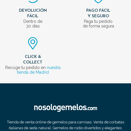
DEVOLUCIÓN
PAGO FÁCIL
FÁCIL
Y SEGURO
Dentro de
Paga tu pedido
30 días
de forma segura
CLICK &
COLLECT
Recoge tu pedido en
nuestra
tienda de Madrid
Tienda de venta online de gemelos para camisas. Venta de corbatas
italianas de seda natural. Gemelos de rodio divertidos y elegantes.