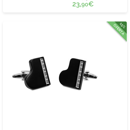
23,
€
90
15%
OFERTA