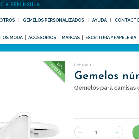
0€ A PENÍNSULA
OTROS
GEMELOS PERSONALIZADOS
AYUDA
CONTACT
TOS MODA
ACCESORIOS
MARCAS
ESCRITURA Y PAPELERÍA
14%
Ref: N001-4
OFERTA
Gemelos nú
Gemelos para camisas c
Número
de