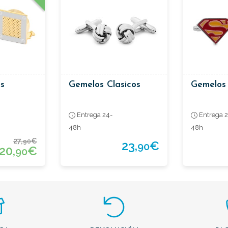
s
Gemelos Clasicos
Gemelos
Entrega 24-
Entrega 2
48h
48h
27,
€
90
23,
€
90
20,
€
90