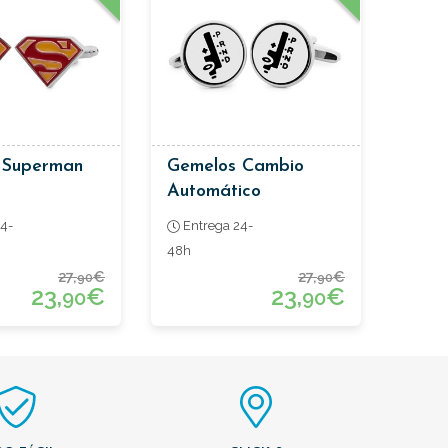
 Superman
Gemelos Cambio
Automático
4-
Entrega 24-
48h
27,
€
27,
€
90
90
23,
€
23,
€
90
90