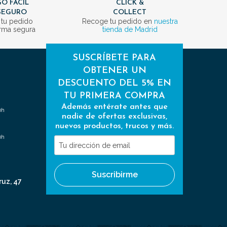
O FÁCIL
CLICK &
SEGURO
COLLECT
 tu pedido
Recoge tu pedido en
nuestra
rma segura
tienda de Madrid
SUSCRÍBETE PARA
OBTENER UN
DESCUENTO DEL 5% EN
TU PRIMERA COMPRA
Además entérate antes que
0h
nadie de ofertas exclusivas,
nuevos productos, trucos y más.
0h
Tu
dirección
de
Suscribirme
email
ruz, 47