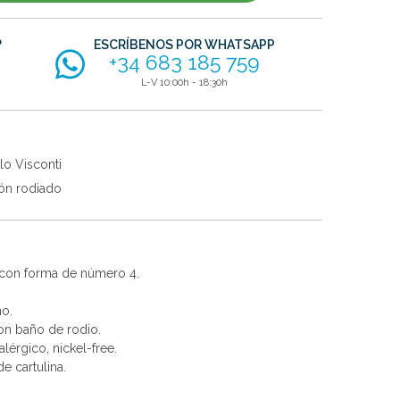
?
ESCRÍBENOS POR WHATSAPP
+34 683 185 759
L-V 10:00h - 18:30h
lo Visconti
ón rodiado
 con forma de número 4.
no.
con baño de rodio.
alérgico, nickel-free.
e cartulina.