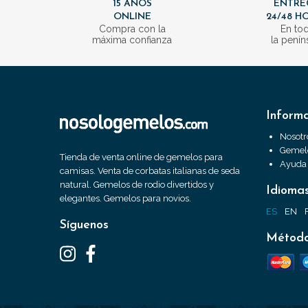
15 AÑOS
ENTRE
ONLINE
24/48 H
Compra con la
En to
máxima confianza
la penín
Inform
Nosotr
Gemelo
Tienda de venta online de gemelos para
Ayuda
camisas. Venta de corbatas italianas de seda
natural. Gemelos de rodio divertidos y
Idioma
elegantes. Gemelos para novios.
ES
EN
Síguenos
Método