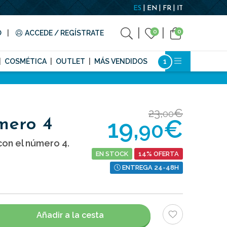
ES
EN
FR
IT
0
0
O
ACCEDE / REGÍSTRATE
COSMÉTICA
OUTLET
MÁS VENDIDOS
23,
€
00
19,
€
mero 4
90
on el número 4.
EN STOCK
14% OFERTA
ENTREGA 24-48H
Añadir a la cesta