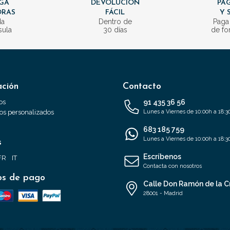
GA
DEVOLUCIÓN
PAG
ORAS
FÁCIL
Y 
da
Dentro de
Paga
sula
30 días
de fo
ación
Contacto
os
91 435 36 56
s personalizados
Lunes a Viernes de 10:00h a 18:3
683 185 759
Lunes a Viernes de 10:00h a 18:3
s
Escríbenos
FR
IT
Contacta con nosotros
s de pago
Calle Don Ramón de la C
28001 - Madrid