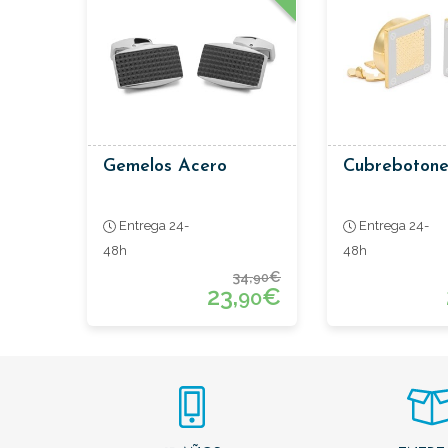
Gemelos Acero
Cubrebotone
Entrega 24-
Entrega 24-
48h
48h
34,
€
90
23,
€
90