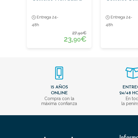
Entrega 24-
Entrega 24-
48h
48h
27,
€
90
23,
€
90
15 AÑOS
ENTRE
ONLINE
24/48 H
Compra con la
En to
máxima confianza
la penín
Inform