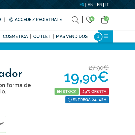
ES
EN
FR
IT
0
0
O
ACCEDE / REGÍSTRATE
COSMÉTICA
OUTLET
MÁS VENDIDOS
27,
€
90
19,
€
ador
90
on forma de
io.
EN STOCK
29% OFERTA
ENTREGA 24-48H
0€