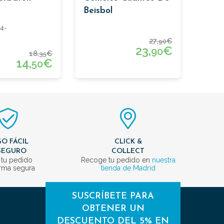
Beisbol
4-
27,
€
90
23,
€
90
18,
€
35
14,
€
50
O FÁCIL
CLICK &
SEGURO
COLLECT
 tu pedido
Recoge tu pedido en
nuestra
rma segura
tienda de Madrid
SUSCRÍBETE PARA
OBTENER UN
DESCUENTO DEL 5% EN