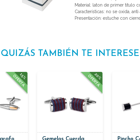
Material: laton de primer titulo 
Características: no se oxida, anti 
Presentación: estuche con cierr
QUIZÁS TAMBIÉN TE INTERESE
20%
15%
OFERTA
OFERTA
ígrafo
Gemelos Cuerda
Pincho C