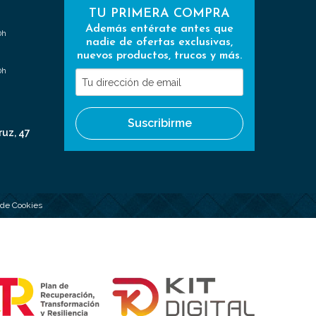
TU PRIMERA COMPRA
Además entérate antes que
0h
nadie de ofertas exclusivas,
nuevos productos, trucos y más.
0h
Tu
dirección
de
Suscribirme
email
ruz, 47
a de Cookies