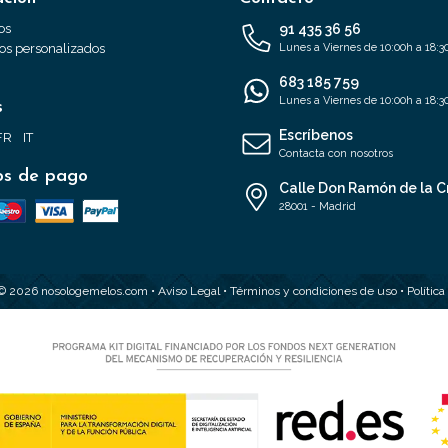
os
91 435 36 56
s personalizados
Lunes a Viernes de 10:00h a 18:3
683 185 759
Lunes a Viernes de 10:00h a 18:3
s
Escríbenos
FR
IT
Contacta con nosotros
s de pago
Calle Don Ramón de la C
28001 - Madrid
 © 2026 nosologemelos.com •
Aviso Legal
•
Términos y condiciones de uso
•
Polític