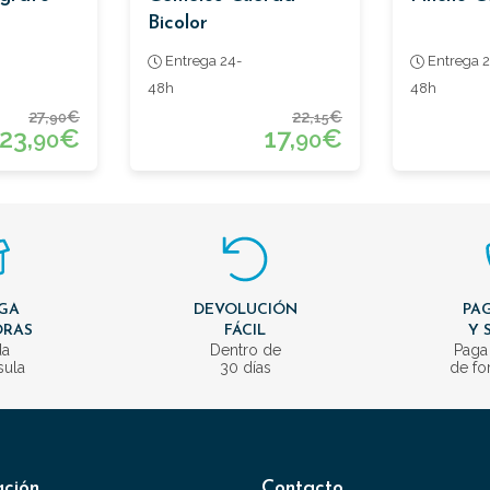
Bicolor
Entrega 24-
Entrega 2
48h
48h
27,
€
22,
€
90
15
23,
€
17,
€
90
90
GA
DEVOLUCIÓN
PAG
ORAS
FÁCIL
Y 
da
Dentro de
Paga
sula
30 días
de fo
ación
Contacto