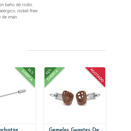
con baño de rodio.
alérgico, nickel-free.
e de imán.
21%
15%
AGOTADO
OFERTA
OFERTA
orbatón
Gemelos Guantes De