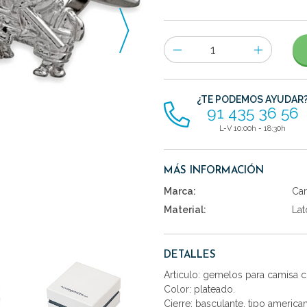
Número
de
artículos
¿TE PODEMOS AYUDAR
91 435 36 56
L-V 10:00h - 18:30h
MÁS INFORMACIÓN
Marca:
Car
Material:
Lat
DETALLES
Articulo: gemelos para camisa 
Color: plateado.
Cierre: basculante, tipo america