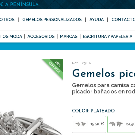
0€ A PENÍNSULA
OTROS
GEMELOS PERSONALIZADOS
AYUDA
CONTACT
TOS MODA
ACCESORIOS
MARCAS
ESCRITURA Y PAPELERÍA
29%
Ref: F254-R
OFERTA
Gemelos pic
Gemelos para camisa c
picador bañados en rod
COLOR: PLATEADO
19,90€
19,9