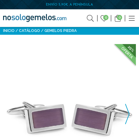
ENVÍO 5,90€ A PENÍNSULA
0
0
INICIO
CATÁLOGO
GEMELOS PIEDRA
29%
OFERTA