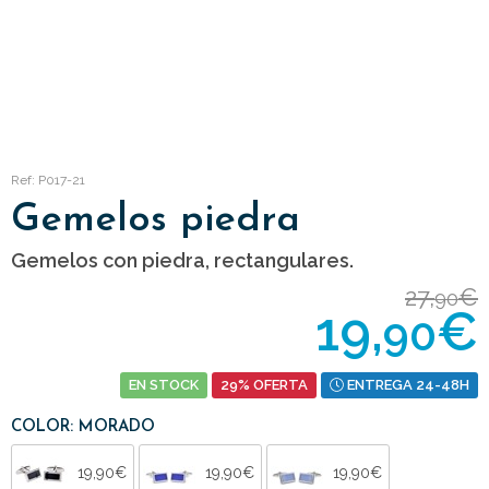
Ref: P017-21
Gemelos piedra
Gemelos con piedra, rectangulares.
27,
€
90
19,
€
90
EN STOCK
29% OFERTA
ENTREGA 24-48H
COLOR: MORADO
19,90€
19,90€
19,90€