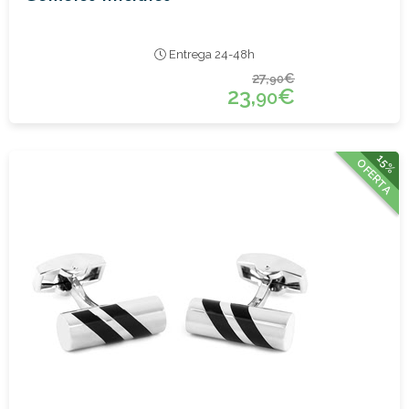
Entrega 24-48h
27,
€
90
23,
€
90
15%
OFERTA