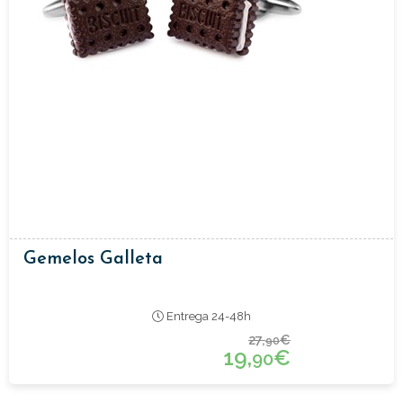
Gemelos Galleta
Entrega 24-48h
27,
€
90
19,
€
90