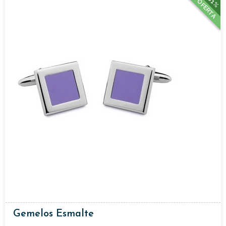
61%
OFERTA
Gemelos Esmalte