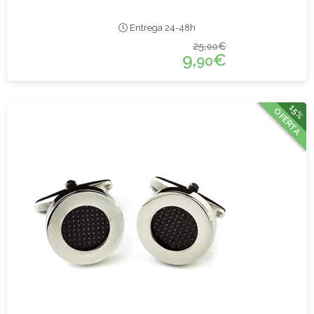
Entrega 24-48h
25,
€
00
9,
€
90
15%
OFERTA