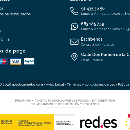
os
91 435 36 56
s personalizados
Lunes a Viernes de 10:00h a 18:3
683 185 759
Lunes a Viernes de 10:00h a 18:3
s
Escríbenos
FR
IT
Contacta con nosotros
s de pago
Calle Don Ramón de la C
28001 - Madrid
 © 2026 nosologemelos.com •
Aviso Legal
•
Términos y condiciones de uso
•
Polític