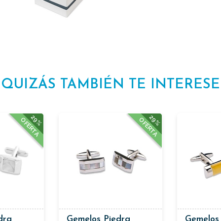
QUIZÁS TAMBIÉN TE INTERESE
29%
29%
OFERTA
OFERTA
dra
Gemelos Piedra
Gemelos