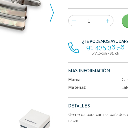
Número
de
artículos
¿TE PODEMOS AYUDAR
91 435 36 56
L-V 10:00h - 18:30h
MÁS INFORMACIÓN
Marca:
Car
Material:
Lat
DETALLES
Gemelos para camisa bañados en
nácar.