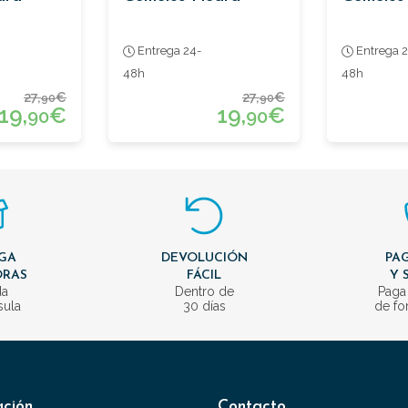
Entrega 24-
Entrega 2
48h
48h
27,
€
27,
€
90
90
19,
€
19,
€
90
90
GA
DEVOLUCIÓN
PAG
ORAS
FÁCIL
Y 
da
Dentro de
Paga
sula
30 días
de fo
ación
Contacto