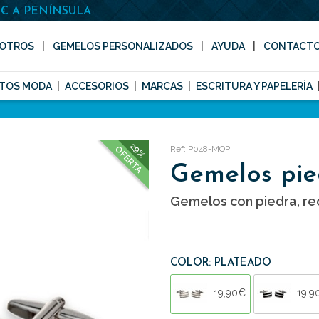
0€ A PENÍNSULA
OTROS
GEMELOS PERSONALIZADOS
AYUDA
CONTACT
TOS MODA
ACCESORIOS
MARCAS
ESCRITURA Y PAPELERÍA
29%
Ref: P048-MOP
OFERTA
Gemelos pie
Gemelos con piedra, re
COLOR: PLATEADO
19,90€
19,9