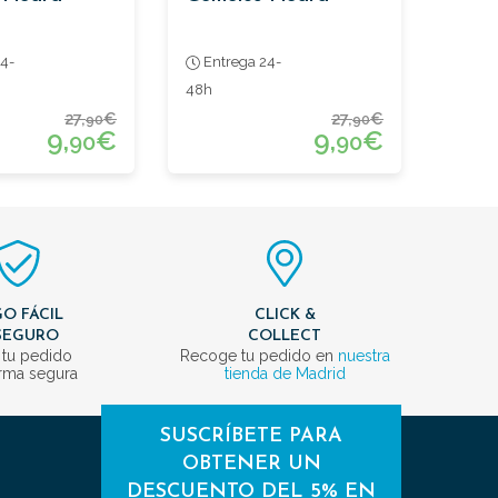
4-
Entrega 24-
48h
27,
€
27,
€
90
90
9,
€
9,
€
90
90
O FÁCIL
CLICK &
SEGURO
COLLECT
 tu pedido
Recoge tu pedido en
nuestra
rma segura
tienda de Madrid
SUSCRÍBETE PARA
OBTENER UN
DESCUENTO DEL 5% EN