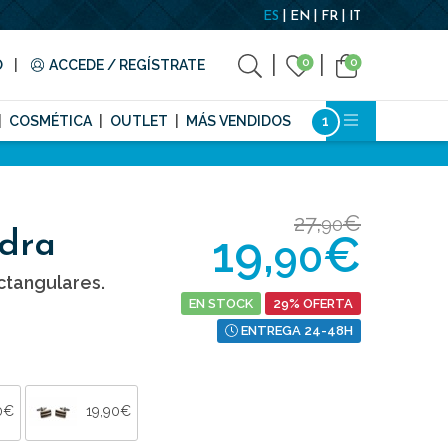
ES
EN
FR
IT
0
0
O
ACCEDE / REGÍSTRATE
COSMÉTICA
OUTLET
MÁS VENDIDOS
27,
€
90
19,
€
dra
90
ctangulares.
EN STOCK
29% OFERTA
ENTREGA 24-48H
0€
19,90€