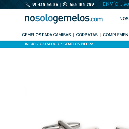
ENVÍO 5,9
91 435 36 56
|
683 185 759
NOS
GEMELOS PARA CAMISAS
CORBATAS
COMPLEMEN
INICIO
CATÁLOGO
GEMELOS PIEDRA