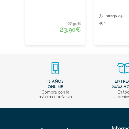
Entrega 24-
27,
€
48h
90
23,
€
90
15 AÑOS
ENTRE
ONLINE
24/48 H
Compra con la
En to
máxima confianza
la penín
Inform