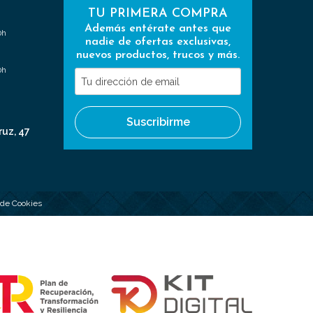
TU PRIMERA COMPRA
Además entérate antes que
0h
nadie de ofertas exclusivas,
nuevos productos, trucos y más.
0h
Tu
dirección
de
Suscribirme
email
ruz, 47
a de Cookies