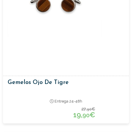
Gemelos Ojo De Tigre
Entrega 24-48h
27,
€
90
19,
€
90