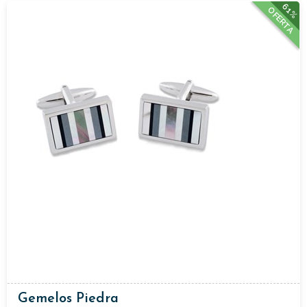
61%
OFERTA
Gemelos Piedra