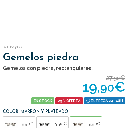
Ref: P048-OT
Gemelos piedra
Gemelos con piedra, rectangulares.
27,
€
90
19,
€
90
EN STOCK
29% OFERTA
ENTREGA 24-48H
COLOR: MARRÓN Y PLATEADO
19,90€
19,90€
19,90€