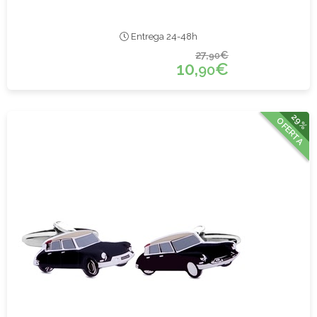
Entrega 24-48h
27,
€
90
10,
€
90
29%
OFERTA