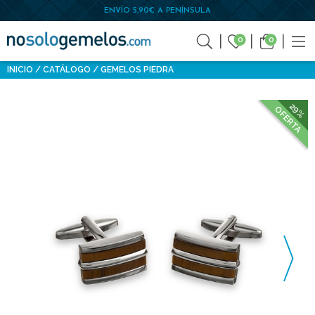
ENVÍO 5,90€ A PENÍNSULA
0
0
INICIO
CATÁLOGO
GEMELOS PIEDRA
29%
OFERTA