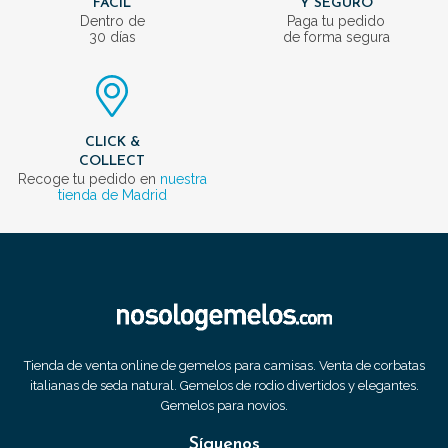
FÁCIL
Y SEGURO
Dentro de
Paga tu pedido
30 días
de forma segura
CLICK &
COLLECT
Recoge tu pedido en
nuestra
tienda de Madrid
Tienda de venta online de gemelos para camisas. Venta de corbatas
italianas de seda natural. Gemelos de rodio divertidos y elegantes.
Gemelos para novios.
Síguenos