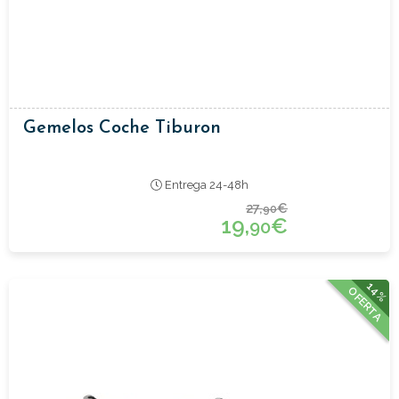
Gemelos Coche Tiburon
Entrega 24-48h
27,
€
90
19,
€
90
14%
OFERTA