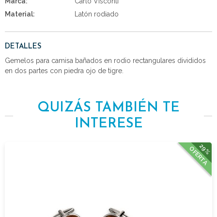
Marca:
Carlo Visconti
Material:
Latón rodiado
DETALLES
Gemelos para camisa bañados en rodio rectangulares divididos
en dos partes con piedra ojo de tigre.
QUIZÁS TAMBIÉN TE
INTERESE
29%
OFERTA