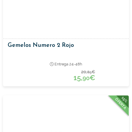
Gemelos Numero 2 Rojo
Entrega 24-48h
20,
€
85
15,
€
90
15%
OFERTA