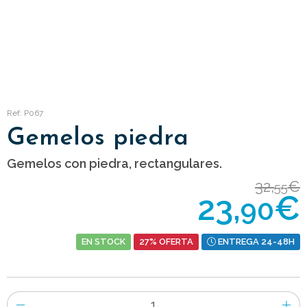
Ref: P067
Gemelos piedra
Gemelos con piedra, rectangulares.
32,
€
55
23,
€
90
EN STOCK
27% OFERTA
ENTREGA 24-48H
Número