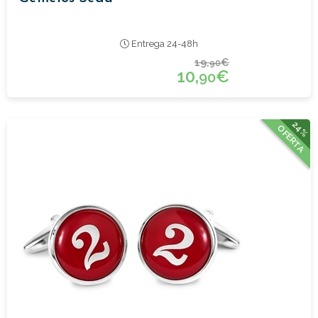
Entrega 24-48h
19,
€
90
10,
€
90
24%
OFERTA