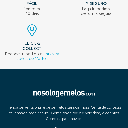
FÁCIL
Y SEGURO
Dentro de
Paga tu pedido
30 días
de forma segura
CLICK &
COLLECT
Recoge tu pedido en
nuestra
tienda de Madrid
Tienda de venta online de gemelos para camisas. Venta de corbatas
italianas de seda natural. Gemelos de rodio divertidos y elegantes.
Gemelos para novios.