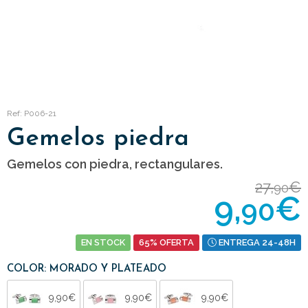
Ref: P006-21
Gemelos piedra
Gemelos con piedra, rectangulares.
27,
€
90
9,
€
90
EN STOCK
65% OFERTA
ENTREGA 24-48H
COLOR: MORADO Y PLATEADO
9,90€
9,90€
9,90€