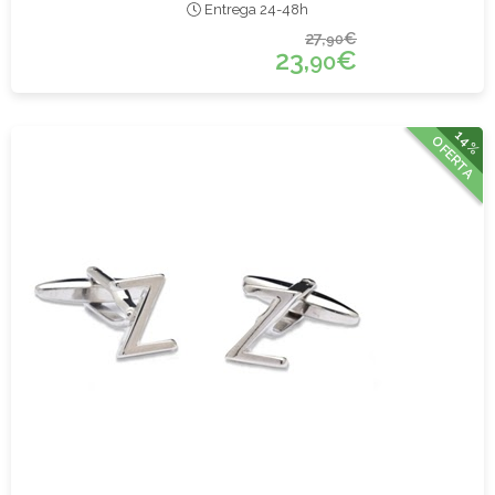
Entrega 24-48h
27,
€
90
23,
€
90
14%
OFERTA