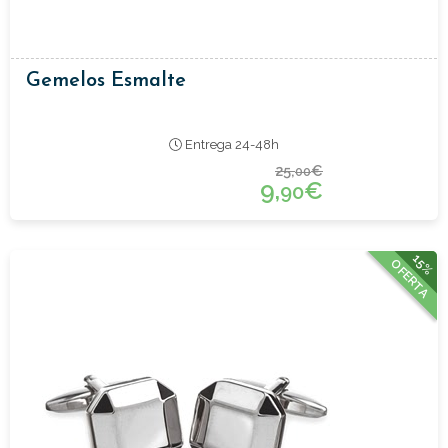
Gemelos Esmalte
Entrega 24-48h
25,
€
00
9,
€
90
15%
OFERTA