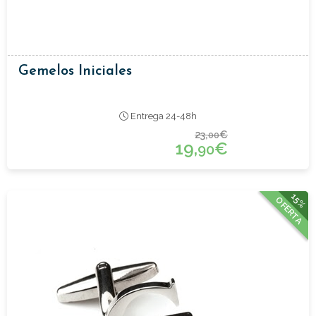
Gemelos Iniciales
Entrega 24-48h
23,
€
00
19,
€
90
15%
OFERTA