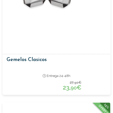
Gemelos Clasicos
Entrega 24-48h
27,
€
90
23,
€
90
15%
OFERTA