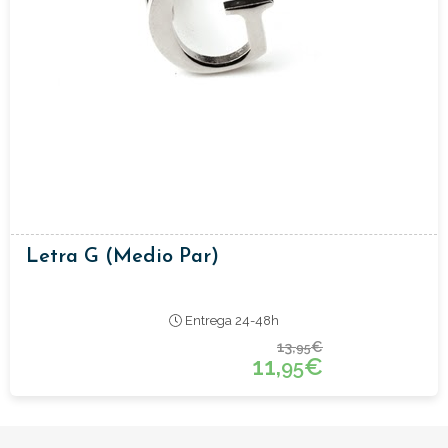
Letra G (medio Par)
Entrega 24-48h
13,
€
95
11,
€
95