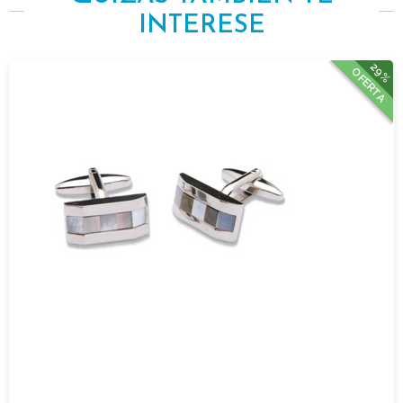
INTERESE
29%
OFERTA