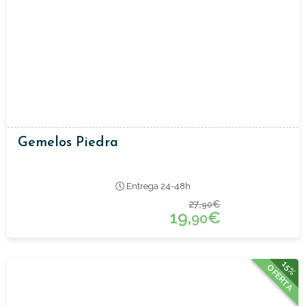
Gemelos Piedra
Entrega 24-48h
27,
€
90
19,
€
90
15%
OFERTA