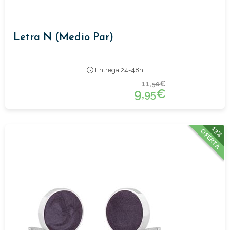
Letra N (medio Par)
Entrega 24-48h
11,
€
50
9,
€
95
13%
OFERTA