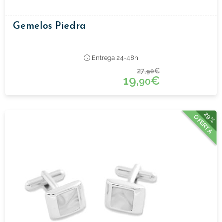
Gemelos Piedra
Entrega 24-48h
27,
€
90
19,
€
90
29%
OFERTA