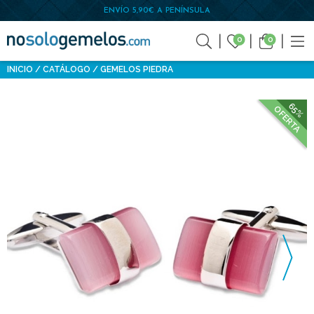
ENVÍO 5,90€ A PENÍNSULA
0
0
INICIO
CATÁLOGO
GEMELOS PIEDRA
65%
OFERTA