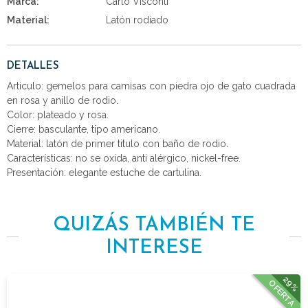
Marca:
Carlo Visconti
Material:
Latón rodiado
DETALLES
Articulo: gemelos para camisas con piedra ojo de gato cuadrada
en rosa y anillo de rodio.
Color: plateado y rosa.
Cierre: basculante, tipo americano.
Material: latón de primer titulo con baño de rodio.
Características: no se oxida, anti alérgico, nickel-free.
Presentación: elegante estuche de cartulina.
QUIZÁS TAMBIÉN TE
INTERESE
29%
OFERTA