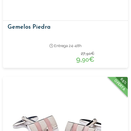
Gemelos Piedra
Entrega 24-48h
27,
€
90
9,
€
90
65%
OFERTA