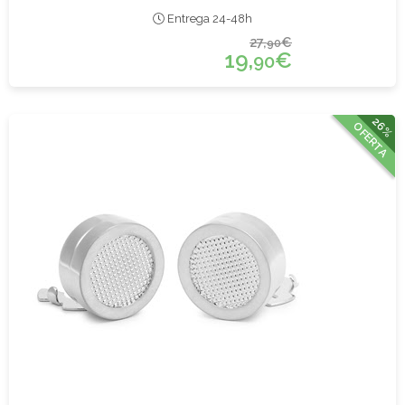
Entrega 24-48h
27,
€
90
19,
€
90
26%
OFERTA