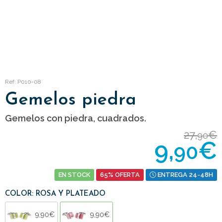
Ref: P010-08
Gemelos piedra
Gemelos con piedra, cuadrados.
27,
€
90
9,
€
90
EN STOCK
65% OFERTA
ENTREGA 24-48H
COLOR: ROSA Y PLATEADO
9,90€
9,90€