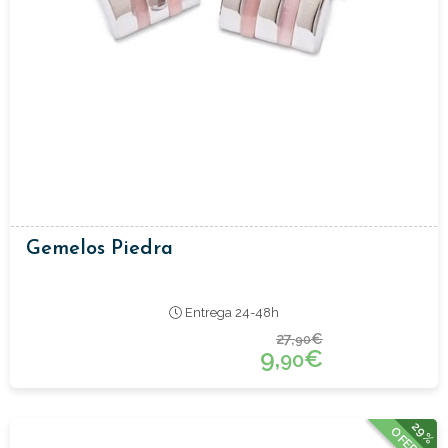
Gemelos Piedra
Entrega 24-48h
27,
€
90
9,
€
90
29%
OFERTA