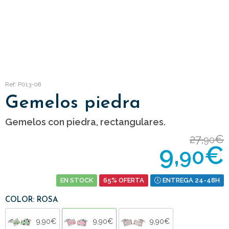
Ref: P013-08
Gemelos piedra
Gemelos con piedra, rectangulares.
27,
€
90
9,
€
90
EN STOCK
65% OFERTA
ENTREGA 24-48H
COLOR: ROSA
9,90€
9,90€
9,90€