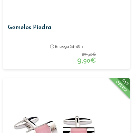
Gemelos Piedra
Entrega 24-48h
27,
€
90
9,
€
90
65%
OFERTA