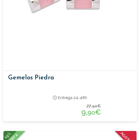
Gemelos Piedra
Entrega 24-48h
27,
€
90
9,
€
90
15%
AGOTADO
OFERTA