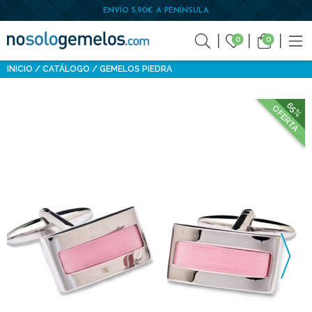
ENVÍO 5,90€ A PENÍNSULA
0
0
INICIO
CATÁLOGO
GEMELOS PIEDRA
65%
OFERTA