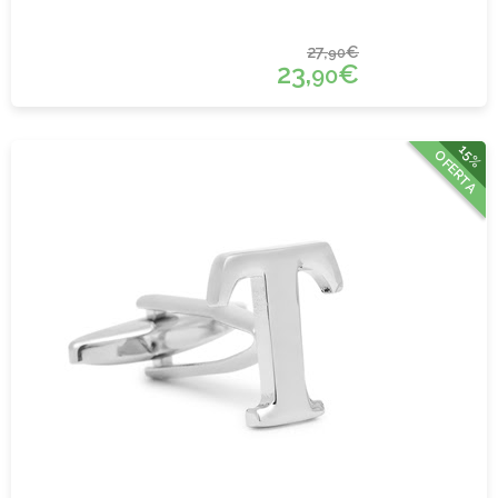
27,
€
90
23,
€
90
15%
OFERTA