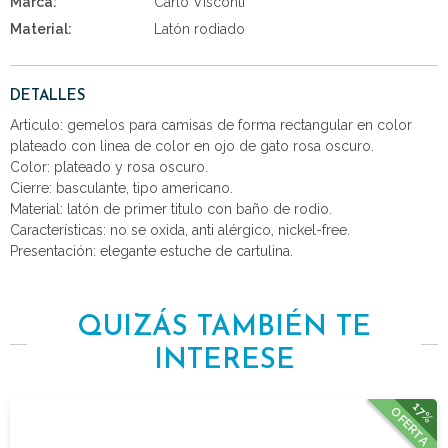
Marca:
Carlo Visconti
Material:
Latón rodiado
DETALLES
Articulo: gemelos para camisas de forma rectangular en color
plateado con linea de color en ojo de gato rosa oscuro.
Color: plateado y rosa oscuro.
Cierre: basculante, tipo americano.
Material: latón de primer titulo con baño de rodio.
Características: no se oxida, anti alérgico, nickel-free.
Presentación: elegante estuche de cartulina.
QUIZÁS TAMBIÉN TE
INTERESE
17%
OFERTA