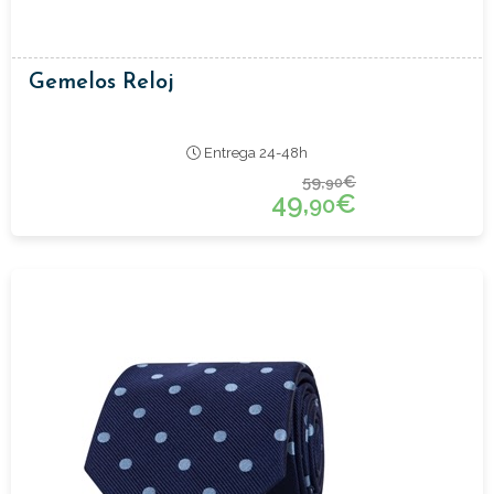
Gemelos Reloj
Entrega 24-48h
59,
€
90
49,
€
90