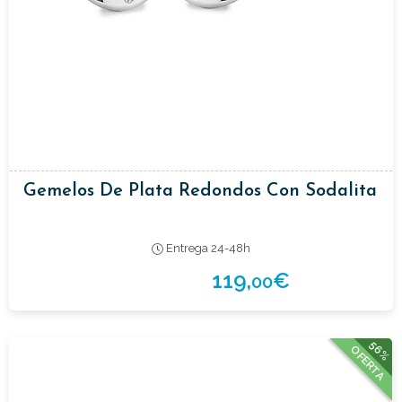
Gemelos De Plata Redondos Con Sodalita
Entrega 24-48h
119,
€
00
56%
OFERTA