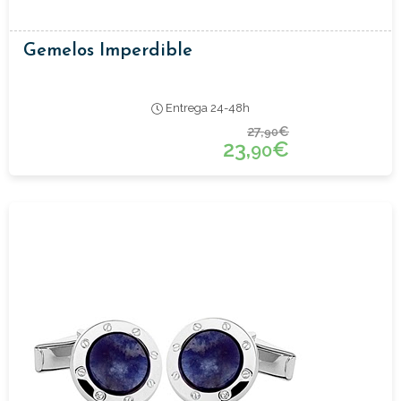
Gemelos Imperdible
Entrega 24-48h
27,
€
90
23,
€
90