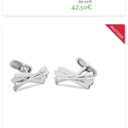
95,
€
00
42,
€
50
AGOTADO