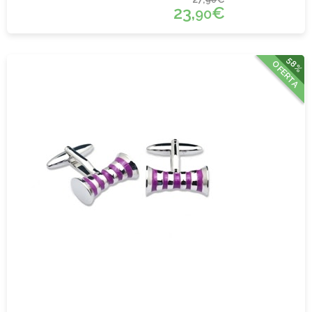
23,
€
90
58%
OFERTA