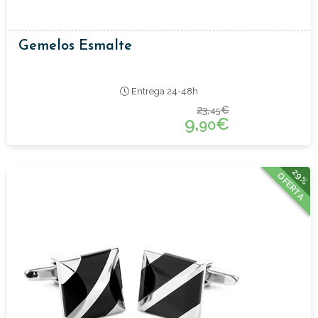
Gemelos Esmalte
Entrega 24-48h
23,
€
45
9,
€
90
29%
OFERTA