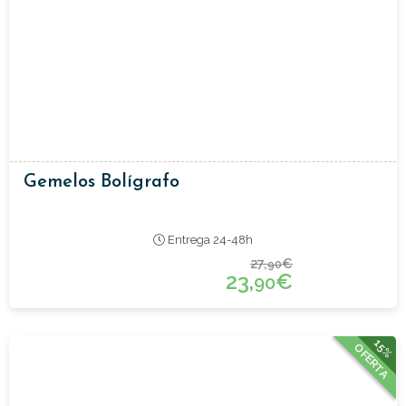
Gemelos Bolígrafo
Entrega 24-48h
27,
€
90
23,
€
90
15%
OFERTA