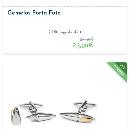
Gemelos Porta Foto
Entrega 24-48h
27,
€
90
23,
€
90
15%
OFERTA