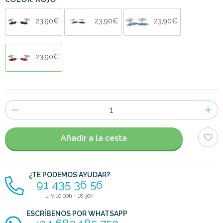
COLOR: ROJO
23,90€
23,90€
23,90€
23,90€
Número
de
artículos
Añadir a la cesta
¿TE PODEMOS AYUDAR?
91 435 36 56
L-V 10:00h - 18:30h
ESCRÍBENOS POR WHATSAPP