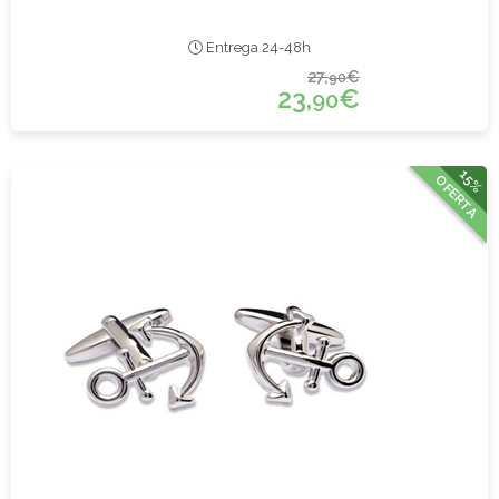
Entrega 24-48h
27,
€
90
23,
€
90
15%
OFERTA