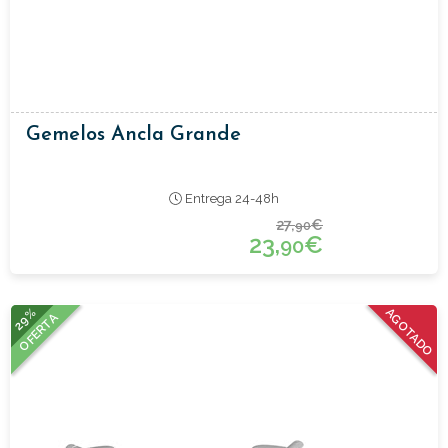
Gemelos Ancla Grande
Entrega 24-48h
27,
€
90
23,
€
90
29%
AGOTADO
OFERTA