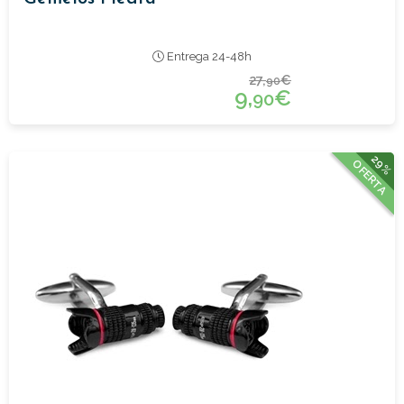
Entrega 24-48h
27,
€
90
9,
€
90
29%
OFERTA