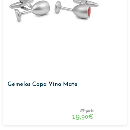
Gemelos Copa Vino Mate
27,
€
90
19,
€
90