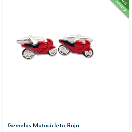
15%
OFERTA
Gemelos Motocicleta Roja