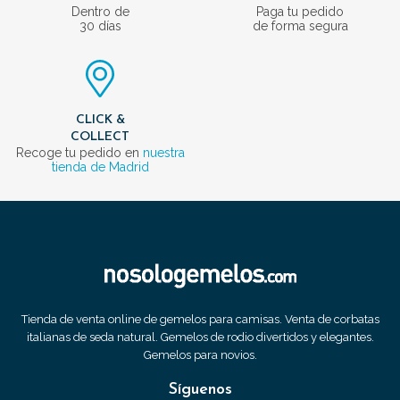
Dentro de
Paga tu pedido
30 días
de forma segura
CLICK &
COLLECT
Recoge tu pedido en
nuestra
tienda de Madrid
Tienda de venta online de gemelos para camisas. Venta de corbatas
italianas de seda natural. Gemelos de rodio divertidos y elegantes.
Gemelos para novios.
Síguenos