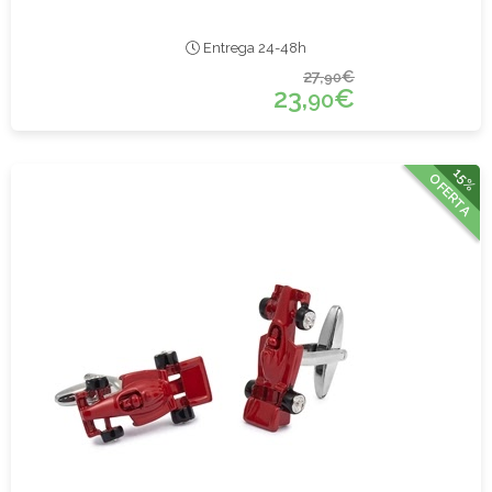
Entrega 24-48h
27,
€
90
23,
€
90
15%
OFERTA