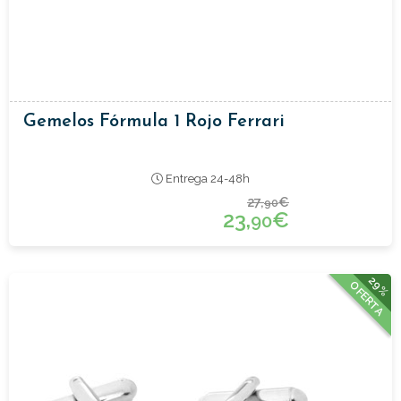
Gemelos Fórmula 1 Rojo Ferrari
Entrega 24-48h
27,
€
90
23,
€
90
29%
OFERTA