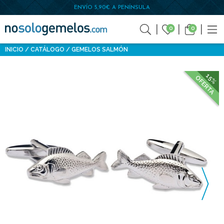
ENVÍO 5,90€ A PENÍNSULA
0
0
INICIO
CATÁLOGO
GEMELOS SALMÓN
15%
OFERTA