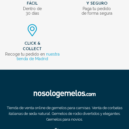
FÁCIL
Y SEGURO
Dentro de
Paga tu pedido
30 días
de forma segura
CLICK &
COLLECT
Recoge tu pedido en
nuestra
tienda de Madrid
Tienda de venta online de gemelos para camisas. Venta de corbatas
italianas de seda natural. Gemelos de rodio divertidos y elegantes.
Gemelos para novios.