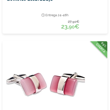
Entrega 24-48h
27,
€
90
23,
€
90
65%
OFERTA