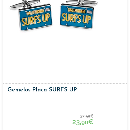
Gemelos Placa SURFS UP
27,
€
90
23,
€
90