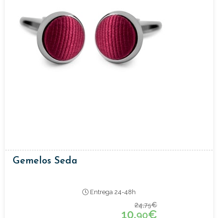
Gemelos Seda
Entrega 24-48h
24,
€
75
10,
€
90