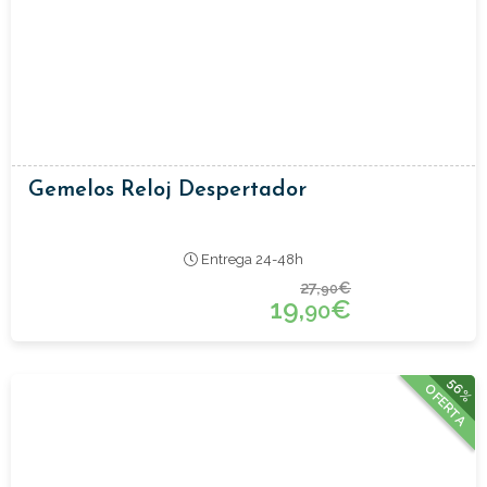
Gemelos Reloj Despertador
Entrega 24-48h
27,
€
90
19,
€
90
56%
OFERTA