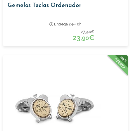
Gemelos Teclas Ordenador
Entrega 24-48h
27,
€
90
23,
€
90
29%
OFERTA