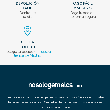
DEVOLUCIÓN
PAGO FÁCIL
FÁCIL
Y SEGURO
Dentro de
Paga tu pedido
30 días
de forma segura
CLICK &
COLLECT
Recoge tu pedido en
nuestra
tienda de Madrid
Tienda de venta online de gemelos para camisas. Venta de corbatas
italianas de seda natural. Gemelos de rodio divertidos y elegantes.
Gemelos para novios.