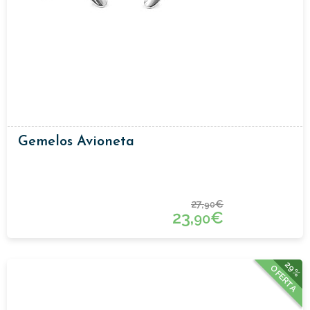
Gemelos Avioneta
27,
€
90
23,
€
90
29%
OFERTA