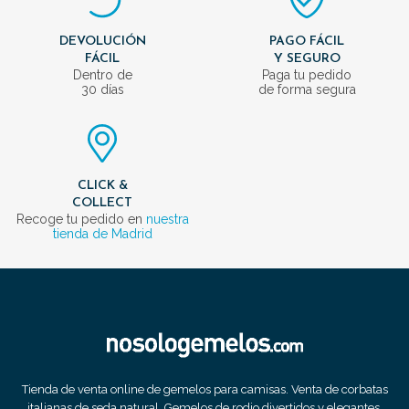
DEVOLUCIÓN
PAGO FÁCIL
FÁCIL
Y SEGURO
Dentro de
Paga tu pedido
30 días
de forma segura
CLICK &
COLLECT
Recoge tu pedido en
nuestra
tienda de Madrid
Tienda de venta online de gemelos para camisas. Venta de corbatas
italianas de seda natural. Gemelos de rodio divertidos y elegantes.