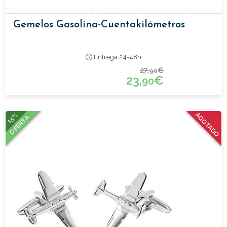
Gemelos Gasolina-Cuentakilómetros
Entrega 24-48h
27,
€
90
23,
€
90
15%
AGOTADO
OFERTA