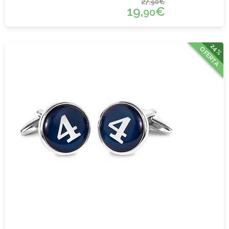
27,
€
90
19,
€
90
24%
OFERTA