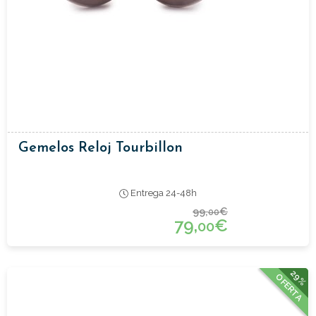
Gemelos Reloj Tourbillon
Entrega 24-48h
99,
€
00
79,
€
00
29%
OFERTA