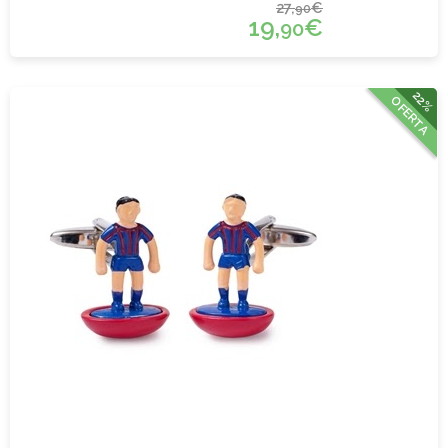
27,
€
90
19,
€
90
22%
OFERTA