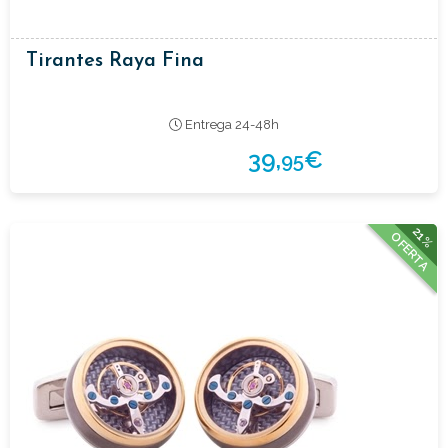
Tirantes Raya Fina
Entrega 24-48h
39,
€
95
21%
OFERTA