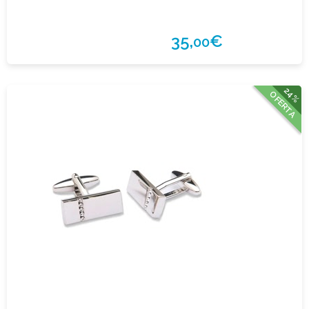
35,
€
00
24%
OFERTA