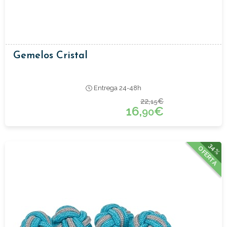
Gemelos Cristal
Entrega 24-48h
22,
€
15
16,
€
90
34%
OFERTA