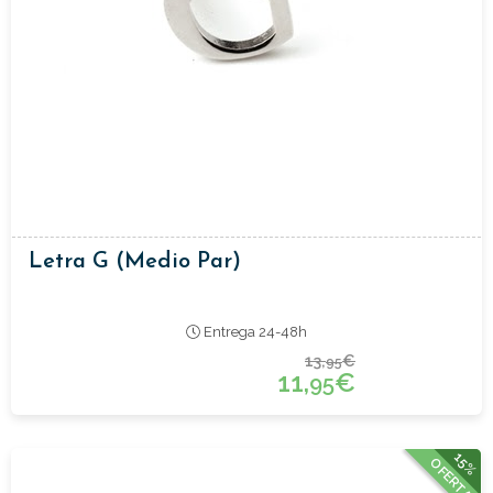
Letra G (medio Par)
Entrega 24-48h
13,
€
95
11,
€
95
15%
OFERTA