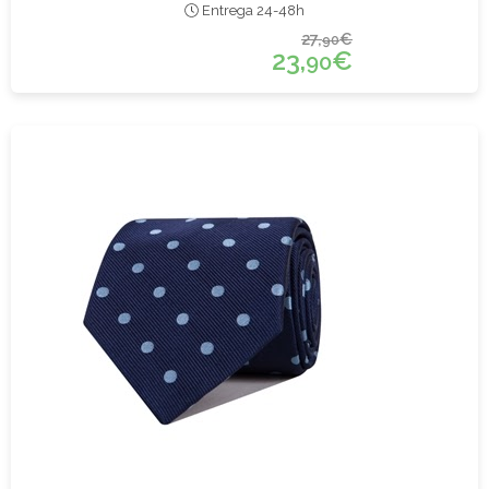
Entrega 24-48h
27,
€
90
23,
€
90