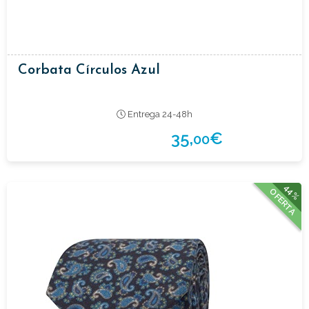
Corbata Círculos Azul
Entrega 24-48h
35,
€
00
44%
OFERTA