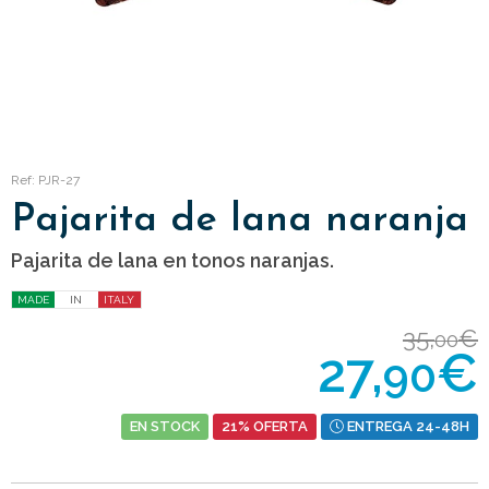
Ref: PJR-27
Pajarita de lana naranja
Pajarita de lana en tonos naranjas.
MADE
IN
ITALY
35,
€
00
27,
€
90
EN STOCK
21% OFERTA
ENTREGA 24-48H