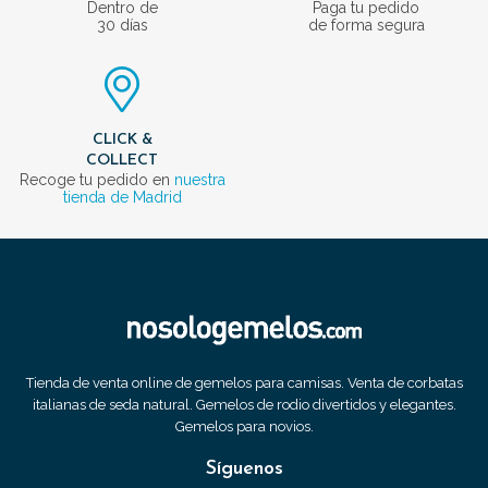
Dentro de
Paga tu pedido
30 días
de forma segura
CLICK &
COLLECT
Recoge tu pedido en
nuestra
tienda de Madrid
Tienda de venta online de gemelos para camisas. Venta de corbatas
italianas de seda natural. Gemelos de rodio divertidos y elegantes.
Gemelos para novios.
Síguenos