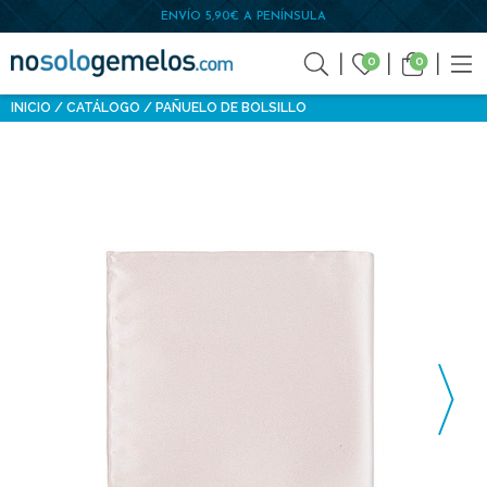
ENVÍO 5,90€ A PENÍNSULA
0
0
INICIO
CATÁLOGO
PAÑUELO DE BOLSILLO