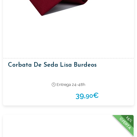
Corbata De Seda Lisa Burdeos
Entrega 24-48h
39,
€
90
15%
OFERTA