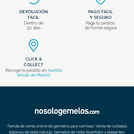
DEVOLUCIÓN
PAGO FÁCIL
FÁCIL
Y SEGURO
Dentro de
Paga tu pedido
30 días
de forma segura
CLICK &
COLLECT
Recoge tu pedido en
nuestra
tienda de Madrid
Tienda de venta online de gemelos para camisas. Venta de corbatas
italianas de seda natural. Gemelos de rodio divertidos y elegantes.