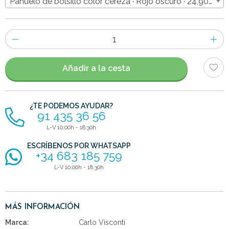
Pañuelo de bolsillo color cereza · Rojo oscuro · 24,90€
Número
de
artículos
Añadir a la cesta
¿TE PODEMOS AYUDAR?
91 435 36 56
L-V 10:00h - 18:30h
ESCRÍBENOS POR WHATSAPP
+34 683 185 759
L-V 10:00h - 18:30h
MÁS INFORMACIÓN
Marca:
Carlo Visconti