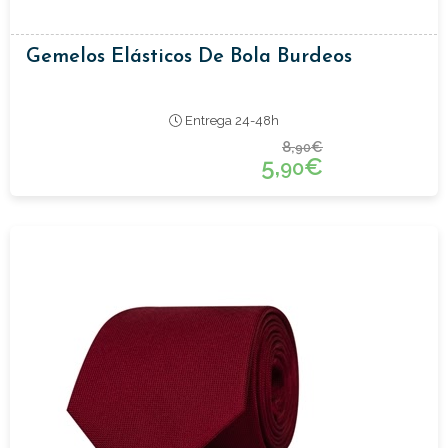
Gemelos Elásticos De Bola Burdeos
Entrega 24-48h
8,
€
90
5,
€
90