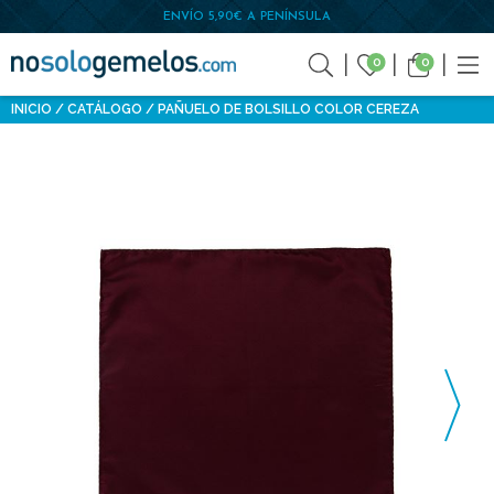
ENVÍO 5,90€ A PENÍNSULA
0
0
INICIO
CATÁLOGO
PAÑUELO DE BOLSILLO COLOR CEREZA