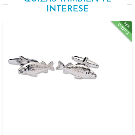
INTERESE
15%
OFERTA