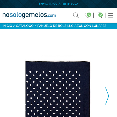
ENVÍO 5,90€ A PENÍNSULA
0
0
INICIO
CATÁLOGO
PAÑUELO DE BOLSILLO AZUL CON LUNARES