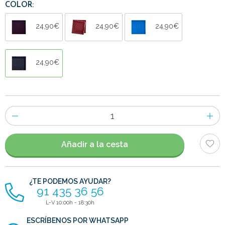
COLOR:
24,90€
24,90€
24,90€
24,90€
Número
de
artículos
Añadir a la cesta
¿TE PODEMOS AYUDAR?
91 435 36 56
L-V 10:00h - 18:30h
ESCRÍBENOS POR WHATSAPP