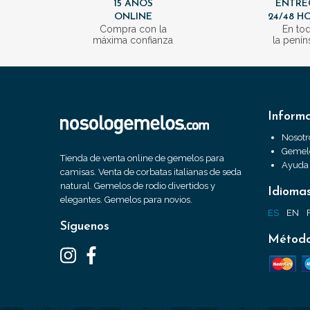
15 AÑOS
ENTRE
ONLINE
24/48 H
Compra con la
En to
máxima confianza
la penín
Inform
Nosotr
Gemelo
Tienda de venta online de gemelos para
Ayuda
camisas. Venta de corbatas italianas de seda
natural. Gemelos de rodio divertidos y
Idioma
elegantes. Gemelos para novios.
ES
EN
Síguenos
Método