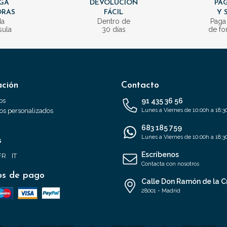
GA
DEVOLUCIÓN
PAG
ORAS
FÁCIL
Y 
da
Dentro de
Paga
sula
30 días
de fo
ación
Contacto
os
91 435 36 56
s personalizados
Lunes a Viernes de 10:00h a 18:3
683 185 759
Lunes a Viernes de 10:00h a 18:3
s
Escríbenos
FR
IT
Contacta con nosotros
s de pago
Calle Don Ramón de la C
28001 - Madrid