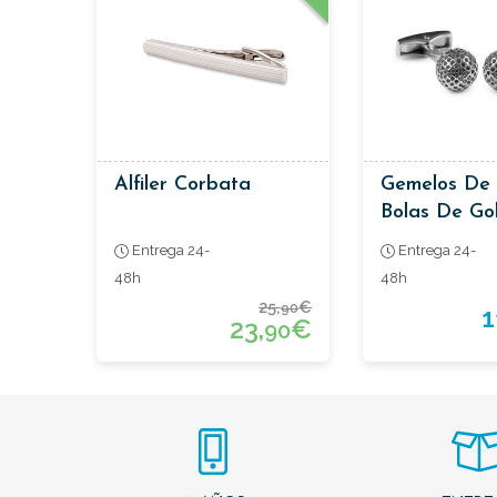
Alfiler Corbata
Gemelos De 
Bolas De Go
Entrega 24-
Entrega 24-
48h
48h
25,
€
90
1
23,
€
90