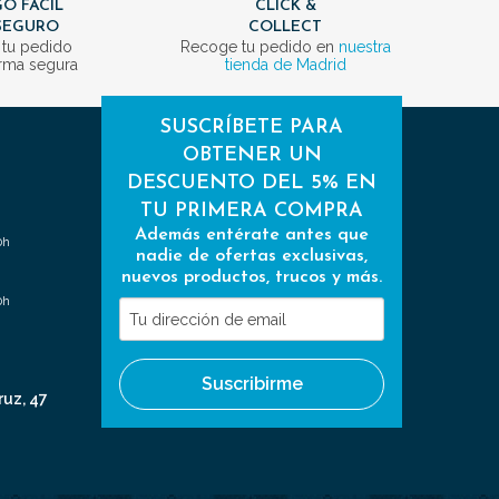
O FÁCIL
CLICK &
SEGURO
COLLECT
 tu pedido
Recoge tu pedido en
nuestra
rma segura
tienda de Madrid
SUSCRÍBETE PARA
OBTENER UN
DESCUENTO DEL 5% EN
TU PRIMERA COMPRA
Además entérate antes que
0h
nadie de ofertas exclusivas,
nuevos productos, trucos y más.
0h
Tu
dirección
de
Suscribirme
email
ruz, 47