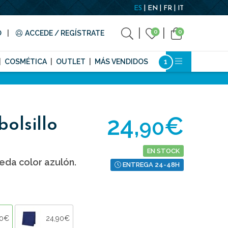
ES
EN
FR
IT
0
0
O
ACCEDE / REGÍSTRATE
COSMÉTICA
OUTLET
MÁS VENDIDOS
24,
€
90
olsillo
EN STOCK
seda color azulón.
ENTREGA 24-48H
90€
24,90€