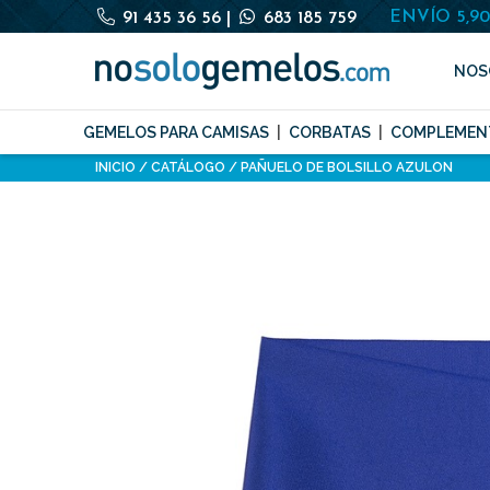
ENVÍO 5,9
91 435 36 56
|
683 185 759
NOS
GEMELOS PARA CAMISAS
CORBATAS
COMPLEMEN
INICIO
CATÁLOGO
PAÑUELO DE BOLSILLO AZULON