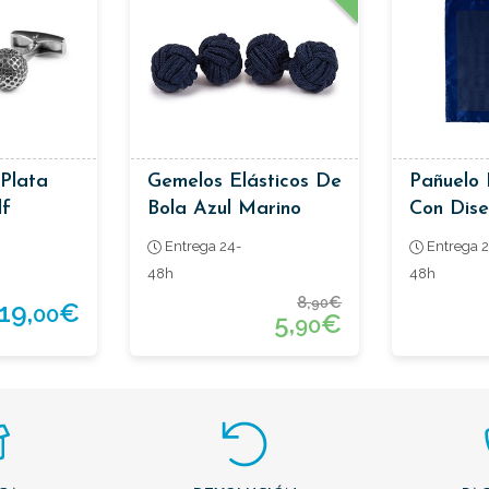
Plata
Gemelos Elásticos De
Pañuelo 
lf
Bola Azul Marino
Con Dis
Geométr
Entrega 24-
Entrega 2
48h
48h
8,
€
90
19,
€
00
5,
€
90