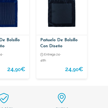
De Bolsillo
Pañuelo De Bolsillo
eño
Con Diseño
ico
Geométrico Ojo De
4-
Entrega 24-
Pez
48h
24,
€
24,
€
90
90