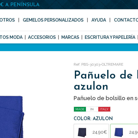
0€ A PENÍNSULA
OTROS
GEMELOS PERSONALIZADOS
AYUDA
CONTACT
TOS MODA
ACCESORIOS
MARCAS
ESCRITURA Y PAPELERÍA
Ref: PBS-30303-OLTREMARE
Pañuelo de b
azulon
Pañuelo de bolsillo en 
MADE
IN
ITALY
COLOR: AZULON
24,90€
24,