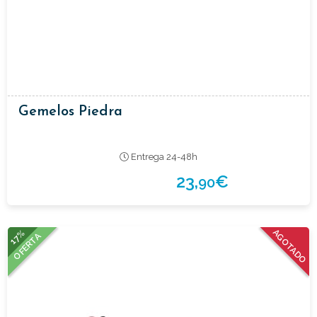
Gemelos Piedra
Entrega 24-48h
23,
€
90
17%
AGOTADO
OFERTA