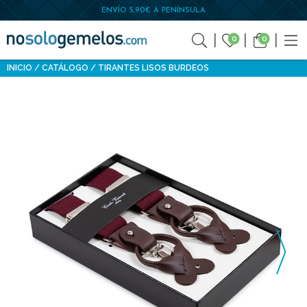
ENVÍO 5,90€ A PENÍNSULA
0
0
INICIO
CATÁLOGO
TIRANTES LISOS BURDEOS