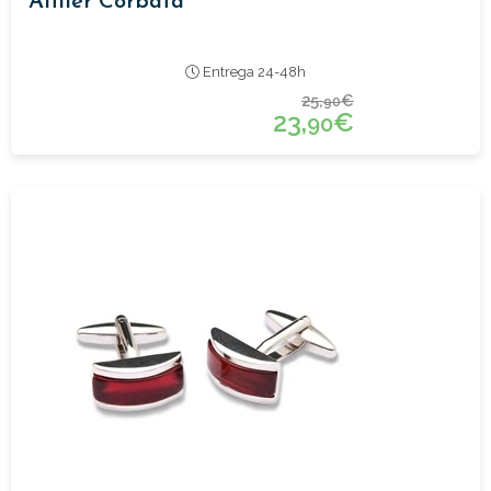
Alfiler Corbata
Entrega 24-48h
25,
€
90
23,
€
90