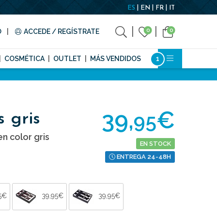
ES
EN
FR
IT
0
0
O
ACCEDE / REGÍSTRATE
COSMÉTICA
OUTLET
MÁS VENDIDOS
39,
€
95
s gris
en color gris
EN STOCK
ENTREGA 24-48H
5€
39,95€
39,95€