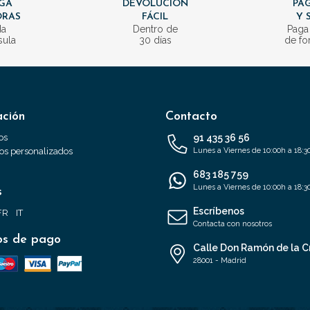
GA
DEVOLUCIÓN
PAG
ORAS
FÁCIL
Y 
da
Dentro de
Paga
sula
30 días
de fo
ación
Contacto
os
91 435 36 56
s personalizados
Lunes a Viernes de 10:00h a 18:3
683 185 759
Lunes a Viernes de 10:00h a 18:3
s
Escríbenos
FR
IT
Contacta con nosotros
s de pago
Calle Don Ramón de la C
28001 - Madrid