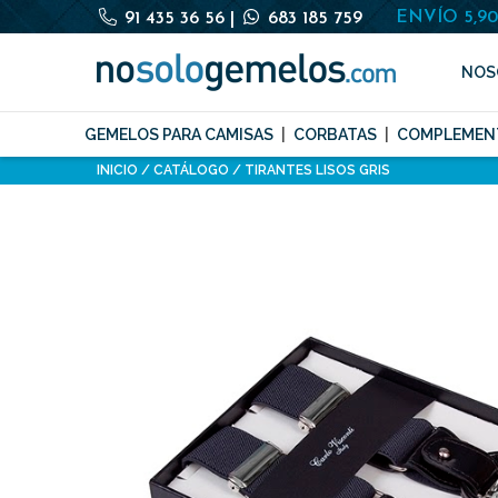
ENVÍO 5,9
91 435 36 56
|
683 185 759
NOS
GEMELOS PARA CAMISAS
CORBATAS
COMPLEMEN
INICIO
CATÁLOGO
TIRANTES LISOS GRIS