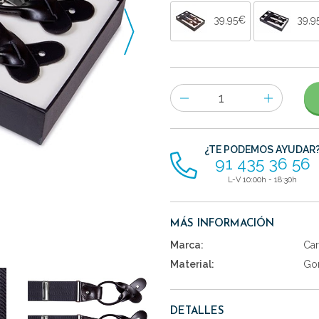
39,95€
39,9
Número
de
artículos
¿TE PODEMOS AYUDAR
91 435 36 56
L-V 10:00h - 18:30h
MÁS INFORMACIÓN
Marca:
Car
Material:
Gom
DETALLES