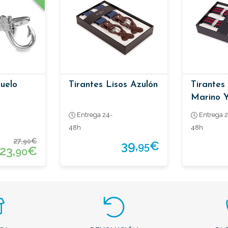
uelo
Tirantes Lisos Azulón
Tirantes
Marino 
Entrega 24-
Entrega 2
48h
48h
27,
€
90
39,
€
95
23,
€
90