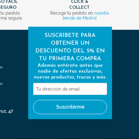
O FÁCIL
CLICK &
SEGURO
COLLECT
 tu pedido
Recoge tu pedido en
nuestra
rma segura
tienda de Madrid
SUSCRÍBETE PARA
OBTENER UN
DESCUENTO DEL 5% EN
TU PRIMERA COMPRA
Además entérate antes que
0h
nadie de ofertas exclusivas,
nuevos productos, trucos y más.
0h
Tu
dirección
de
Suscribirme
email
ruz, 47