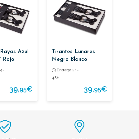
 Rayas Azul
Tirantes Lunares
Y Rojo
Negro Blanco
4-
Entrega 24-
48h
39,
€
39,
€
95
95