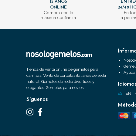
15 AÑOS
ENTRE
ONLINE
24/48 H
Compra con la
En to
máxima confianza
la penín
Inform
Nosotr
Gemelo
Tienda de venta online de gemelos para
Ayuda
camisas. Venta de corbatas italianas de seda
natural. Gemelos de rodio divertidos y
Idioma
elegantes. Gemelos para novios.
ES
EN
Síguenos
Método