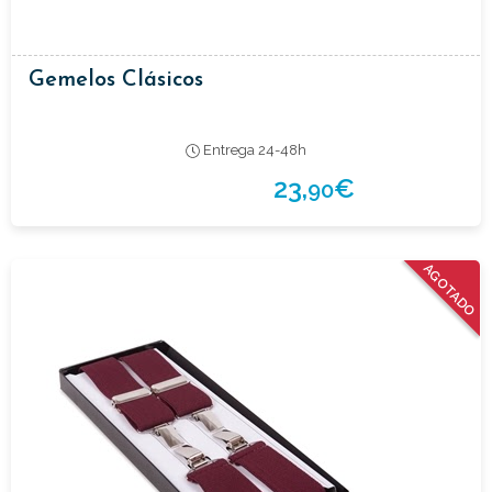
Gemelos Clásicos
Entrega 24-48h
23,
€
90
AGOTADO