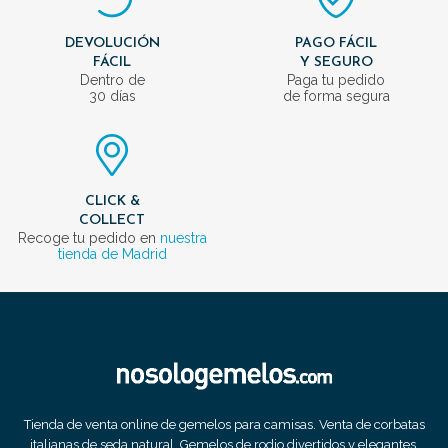
DEVOLUCIÓN
PAGO FÁCIL
FÁCIL
Y SEGURO
Dentro de
Paga tu pedido
30 días
de forma segura
CLICK &
COLLECT
Recoge tu pedido en
nuestra
tienda de Madrid
Tienda de venta online de gemelos para camisas. Venta de corbatas
italianas de seda natural. Gemelos de rodio divertidos y elegantes.