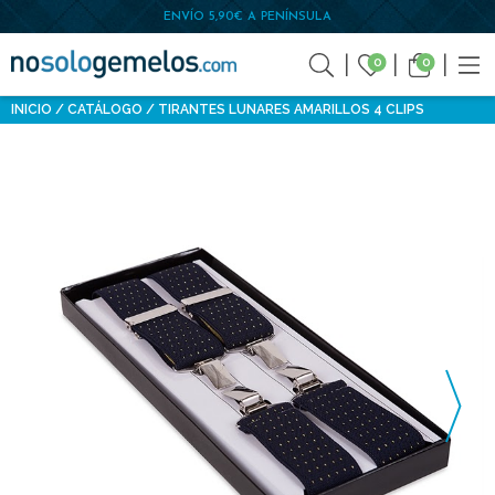
ENVÍO 5,90€ A PENÍNSULA
0
0
INICIO
CATÁLOGO
TIRANTES LUNARES AMARILLOS 4 CLIPS