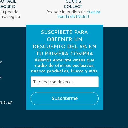
O FÁCIL
CLICK &
SEGURO
COLLECT
 tu pedido
Recoge tu pedido en
nuestra
rma segura
tienda de Madrid
SUSCRÍBETE PARA
OBTENER UN
DESCUENTO DEL 5% EN
TU PRIMERA COMPRA
Además entérate antes que
0h
nadie de ofertas exclusivas,
nuevos productos, trucos y más.
0h
Tu
dirección
de
Suscribirme
email
ruz, 47