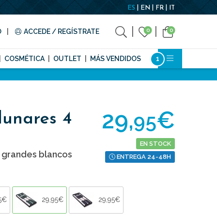
ES
EN
FR
IT
0
0
O
ACCEDE / REGÍSTRATE
COSMÉTICA
OUTLET
MÁS VENDIDOS
29,
€
95
lunares 4
EN STOCK
s grandes blancos
ENTREGA 24-48H
5€
29,95€
29,95€