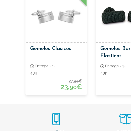
Gemelos Clasicos
Gemelos Barr
Elasticos
Entrega 24-
Entrega 24-
48h
48h
27,
€
90
23,
€
90