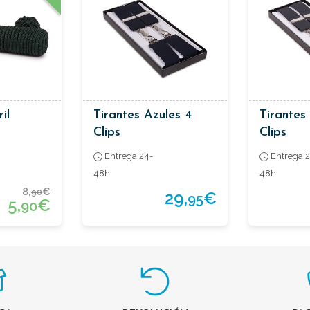
il
Tirantes Azules 4
Tirantes
Clips
Clips
Entrega 24-
Entrega 2
48h
48h
8,
€
90
29,
€
95
5,
€
90