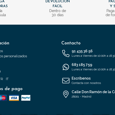
GA
DEVOLUCIÓN
PAG
ORAS
FÁCIL
Y 
da
Dentro de
Paga
sula
30 días
de fo
ación
Contacto
os
91 435 36 56
s personalizados
Lunes a Viernes de 10:00h a 18:3
683 185 759
Lunes a Viernes de 10:00h a 18:3
s
Escríbenos
FR
IT
Contacta con nosotros
s de pago
Calle Don Ramón de la C
28001 - Madrid