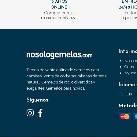
15 AÑOS
ENTRE
ONLINE
24/48 H
Compra con la
En to
máxima confianza
la penín
Inform
Nosotr
Gemelo
Tienda de venta online de gemelos para
Ayuda
camisas. Venta de corbatas italianas de seda
natural. Gemelos de rodio divertidos y
Idioma
elegantes. Gemelos para novios.
ES
EN
Síguenos
Método