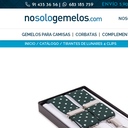
ENVÍO 5,9
91 435 36 56
|
683 185 759
NOS
GEMELOS PARA CAMISAS
CORBATAS
COMPLEMEN
INICIO
CATÁLOGO
TIRANTES DE LUNARES 4 CLIPS