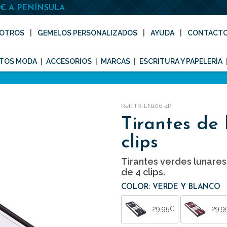
0€ A PENÍNSULA
OTROS
GEMELOS PERSONALIZADOS
AYUDA
CONTACT
TOS MODA
ACCESORIOS
MARCAS
ESCRITURA Y PAPELERÍA
Ref: TR-LN106-4P
Tirantes de 
clips
Tirantes verdes lunare
de 4 clips.
COLOR: VERDE Y BLANCO
29,95€
29,9