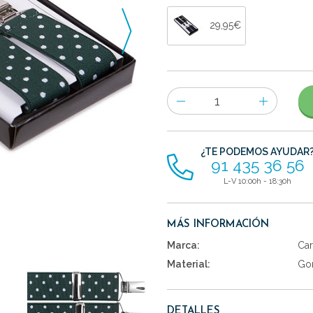
29,95€
Número
de
artículos
¿TE PODEMOS AYUDAR
91 435 36 56
L-V 10:00h - 18:30h
MÁS INFORMACIÓN
Marca:
Car
Material:
Gom
DETALLES