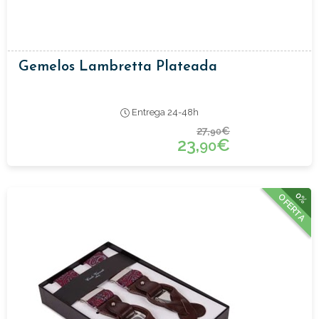
Gemelos Lambretta Plateada
Entrega 24-48h
27,
€
90
23,
€
90
0%
OFERTA