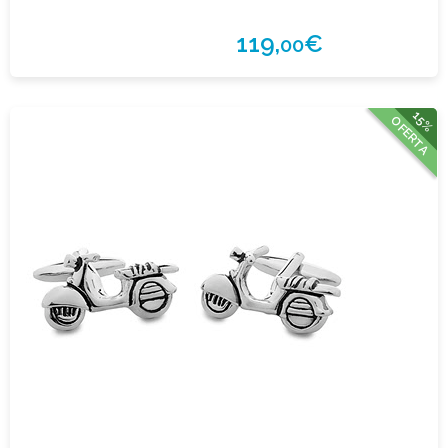
119,
€
00
15%
OFERTA