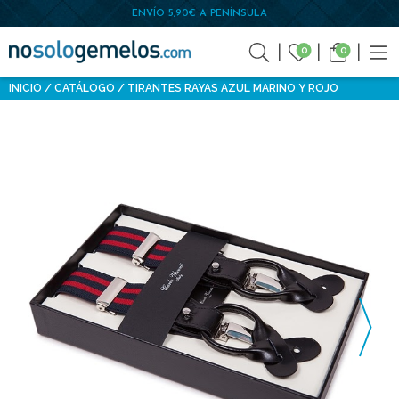
ENVÍO 5,90€ A PENÍNSULA
0
0
INICIO
CATÁLOGO
TIRANTES RAYAS AZUL MARINO Y ROJO